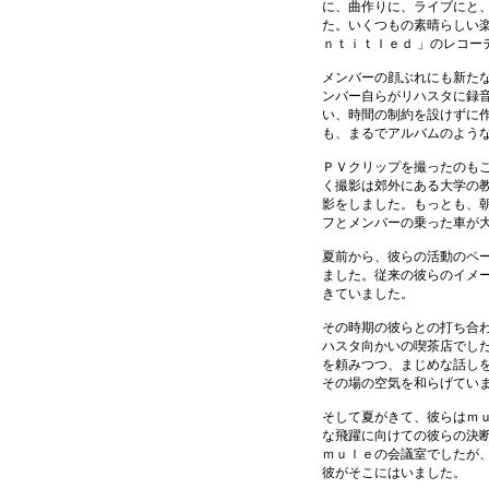
に、曲作りに、ライブにと
た。いくつもの素晴らしい楽
ｎｔｉｔｌｅｄ 」のレコー
メンバーの顔ぶれにも新た
ンバー自らがリハスタに録
い、時間の制約を設けずに
も、まるでアルバムのよう
ＰＶクリップを撮ったのも
く撮影は郊外にある大学の
影をしました。もっとも、
フとメンバーの乗った車が
夏前から、彼らの活動のペ
ました。従来の彼らのイメ
きていました。
その時期の彼らとの打ち合
ハスタ向かいの喫茶店でし
を頼みつつ、まじめな話し
その場の空気を和らげてい
そして夏がきて、彼らはｍ
な飛躍に向けての彼らの決
ｍｕｌｅの会議室でしたが
彼がそこにはいました。