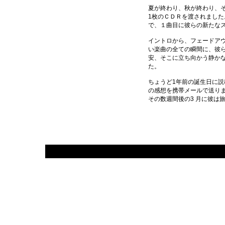
夏が終わり、秋が終わり、
1枚のＣＤＲを渡されまし
で、１曲目に彼らの新たな
イントロから、フェードア
い楽曲の全ての瞬間に、彼
安、そこに立ち向かう静か
た。
ちょうど1年前の誕生日に
の感想を携帯メールで送り
その数週間後の3 月に彼は