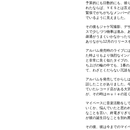
予算的にも日数的にも、彼
れたならば、ＹＥＳとは言
緊張でがちがちなメンバー
でいるように見えました。
その後もジャケ写撮影、デ
スで少しづつ物事は進み、
疎通がうまくいかなかった
ありながら12月のリリース
アルバム発売時のライブに
た時よりもより強烈なイン
と非常に良く似たタイプの
ち上げの輪の中でも、1番
て、わざとくだらない冗談
アルバムを発売してからし
話したことがありました。
ていたレコード店がある大
が、その時はｍｕｌｅの近
マイペースに音楽活動をし
いくか、悩んでいたと思わ
なことを言い、終電ぎりぎ
が彼の誕生日なことを別れ
その後、彼は今までのマイ