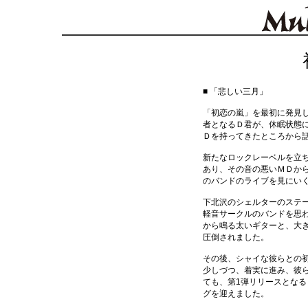
■ 「悲しい三月」
「初恋の嵐」を最初に発見
者となるＤ君が、休眠状態
Ｄを持ってきたところから
新たなロックレーベルを立
あり、その音の悪いＭＤか
のバンドのライブを見にい
下北沢のシェルターのステ
軽音サークルのバンドを思
から鳴る太いギターと、大
圧倒されました。
その後、シャイな彼らとの
少しづつ、着実に進み、彼
ても、第1弾リリースとな
グを迎えました。