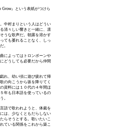
Grow』という表紙がつけら
。中村まりという人はどうい
る清々しい響きと一緒に、凛
そうな歌声だ。朝露を溶かす
っても萎れることなく、しっ
だ。
曲によってはトロンボーンや
にどうしても必要だから仲間
戯れ、幼い頃に遊び疲れて帰
歌の向こうから坂を降りてく
の資料には１０代の４年間ほ
５年も日本語を使っているの
う。
言語で歌われようと、体裁を
には、少なくともだらしない
たらそうとする。歌いたいこ
れている関係をこれから築こ