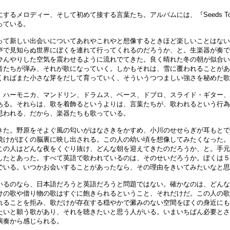
るメロディー、そして初めて接する言葉たち。アルバムには、『Seeds To 
っている。
て新しい出会いについてあれやこれやと想像するときほど楽しいことはない
声で見知らぬ世界にぼくを連れて行ってくれるのだろうか、と。生楽器が奏で
ひんやりした空気を震わせるように流れでてきた。良く晴れた冬の朝が似合い
音たちが弾み、それが歌になっていく。しかもそれは、雪に覆われることがあ
くればまた小さな芽をだして育っていく、そういうつつましい強さを秘めた歌
ハーモニカ、マンドリン、ドラムス、ベース、ドブロ、スライド・ギター、
ある。それらは、歌を着飾るというよりは、言葉たちが、歌われるという行為
思われる、だから、楽器たちも歌っている。
た。野原をそよぐ風の匂いがはなさきをかすめ、小川のせせらぎが耳もとで
焼けがぼくの脳裏に映し出される。この人の幼い頃を想像してみたくなった。
この人はどんな夜をくぐり抜け、どんな朝を迎えてきたのだろうか、と。手元
したとあった。すべて英語で歌われているのは、そのせいだろうか。ぼくは５
でいる。いつかお会いすることがあったなら、その理由をきいてみたいなと思
るのなら、日本語だろうと英語だろうと問題ではない。確かなのは、どんな
けの歌や借り物の歌はすぐに飽きられるということ、それだけだ。この人の歌
れることを拒み、歌だけが存在する穏やかで澱みのない空間をぼくの身近にも
たいと願う歌があり、それを聴きたいと思う人がいる。いまいちばん必要とさ
演奏から感じられる。