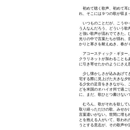
初めて聴く歌声、初めて耳にす
れ、そこには９つの歌が収ま
いつものことだが、こうやっ
う人なんだろう、どういう歌
と強い歌声が流れでてきた。
光りの中で言葉たちが揺れ、
かりと寒さを耐えぬき、春が
アコースティック・ギター、
クラリネットが加わることも
に引き寄せたかのようにさえ
少し懐かしさが込みあげてき
宅する際に見上げた大きな夕
る少女の足音をききながら、
どを米国のオハイオ州で過ご
に、まだ、歌ひとつ書けない
むろん、歌がそれを欲してい
取り繕っただけの歌、みせか
言葉遣いがない。世間に埋も
とを抱える人がいて、歌われ
うとする意志が、その歌声や