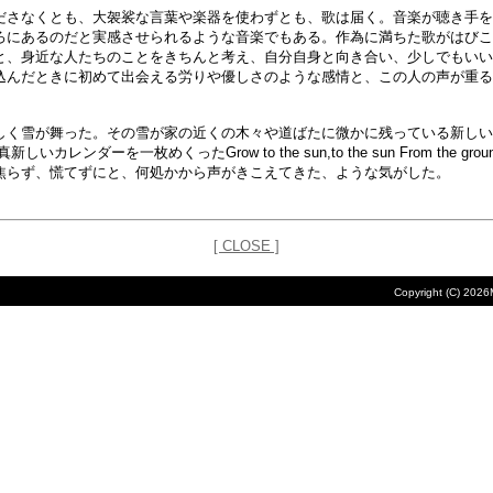
さなくとも、大袈裟な言葉や楽器を使わずとも、歌は届く。音楽が聴き手を
ろにあるのだと実感させられるような音楽でもある。作為に満ちた歌がはびこ
と、身近な人たちのことをきちんと考え、自分自身と向き合い、少しでもいい
込んだときに初めて出会える労りや優しさのような感情と、この人の声が重る
雪が舞った。その雪が家の近くの木々や道ばたに微かに残っている新しい年の最
ンダーを一枚めくったGrow to the sun,to the sun From the ground,to 
焦らず、慌てずにと、何処かから声がきこえてきた、ような気がした。
[ CLOSE ]
Copyright (C)
2026M