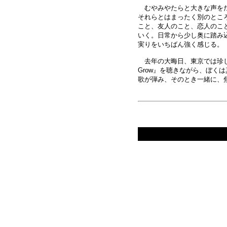
むやみやたらと大きな声をだ
それらとはまったく別のとこ
こと、友人のこと、恋人のこ
いく。日常から少し奥に踏み
実りをいちばん強く感じる。
去年の大晦日、東京では珍しく
Grow』を聴きながら、ぼくは真新しいカレ
歌が弾み、そのとき一緒に、