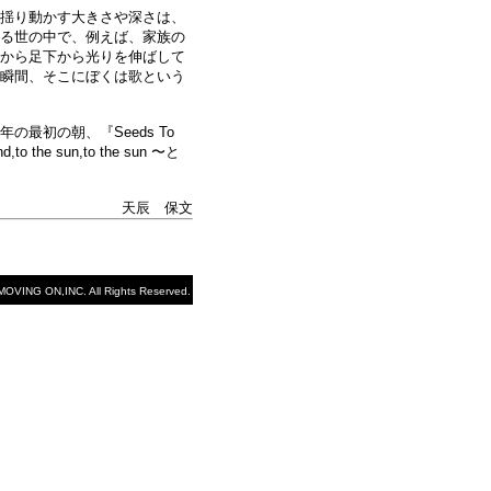
揺り動かす大きさや深さは、
る世の中で、例えば、家族の
から足下から光りを伸ばして
瞬間、そこにぼくは歌という
初の朝、『Seeds To
the sun,to the sun 〜と
天辰 保文
OVING ON,INC. All Rights Reserved.