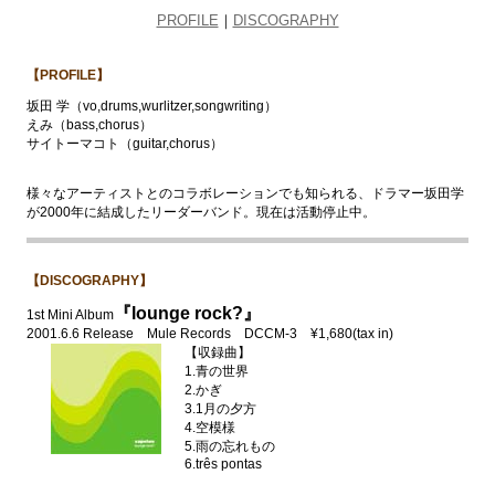
PROFILE
｜
DISCOGRAPHY
【PROFILE】
坂田 学（vo,drums,wurlitzer,songwriting）
えみ（bass,chorus）
サイトーマコト（guitar,chorus）
様々なアーティストとのコラボレーションでも知られる、ドラマー坂田学
が2000年に結成したリーダーバンド。現在は活動停止中。
【DISCOGRAPHY】
『lounge rock?』
1st Mini Album
2001.6.6 Release Mule Records DCCM-3 ¥1,680(tax in)
【収録曲】
1.青の世界
2.かぎ
3.1月の夕方
4.空模様
5.雨の忘れもの
6.três pontas