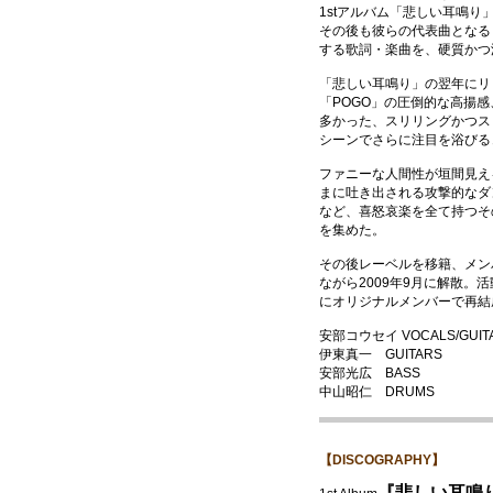
1stアルバム「悲しい耳鳴り
その後も彼らの代表曲となる「G
する歌詞・楽曲を、硬質かつ
「悲しい耳鳴り」の翌年にリ
「POGO」の圧倒的な高揚
多かった、スリリングかつス
シーンでさらに注目を浴びる
ファニーな人間性が垣間見え
まに吐き出される攻撃的なダ
など、喜怒哀楽を全て持つそ
を集めた。
その後レーベルを移籍、メン
ながら2009年9月に解散。
にオリジナルメンバーで再結
安部コウセイ VOCALS/GUIT
伊東真一 GUITARS
安部光広 BASS
中山昭仁 DRUMS
【DISCOGRAPHY】
『悲しい耳鳴