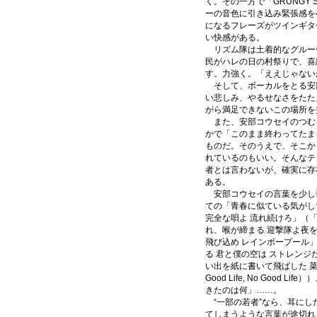
く。その一方で「GRUNGY 
ーの音色に引き込み緊張感を
になるフレーズがツインギタ
い快感がある。
リズム隊は土着的なグルー
民がハレの日の村祭りで、喜
す。力強く。「ええじゃない
そして、ボーカルをとる安
い悲しみ、やるせなさをたた
がら満足できないこの場所を
また、安部コウセイのつむ
かで「このまま終わってたま
ものだ。そのうえで、そこか
れているのもいい。そんなテ
者とは言わないが、確実に存
ある。
安部コウセイの言葉を少し
ての「青春に似ている気がし
完全な唄よ 流れ続けろ」（
れ、喉が締まる 迎撃隊よ夜
飛び込め レインボープール
る 君と僕の空は ストレンジだ」
い出を紙に書いて飛ばした 菜
Good Life, No Good
きたのは何」……。
“一部の若者”なら、耳にし
てしまうような言葉が途切れ