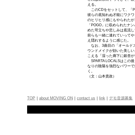
える。
このCDをセットして、「P
彼らの底知れぬ才能にワクワ
のヒリヒリ感にもやられたが
「POGO」に収められたナンバー
めた苛立ちや悲しみは底流し
前らも一緒に連れていってや
え隠れするように感じた。
なお、3曲目の「オールド
ウンドメイクが効いた美しい
こえる「湿った廊下に銀杏が
SPARTA LOCALSは
なりの陰陽を強烈なパワーで
く。
（文：山本貴政）
TOP
｜
about MOVING ON
｜
contact us
｜
link
｜
デモ音源募集