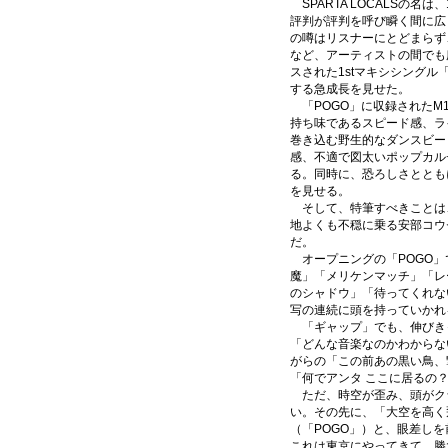
SPARTA LOCALSの名
評判が評判を呼び瞬く間に広
の噂はリスナーにとどまらず
など、アーティストの間でも
スされた1stマキシシングル
する急成長を見せた。
「POGO」に収録されたM1
持ち味であるスピード感、ラ
巻き込む野生的なダンスビー
感、不適で図太いポップカル
る。同時に、恐ろしさととも
を見せる。
そして、特筆すべきことは
地よくも不穏に乗る安部コウ
だ。
オープニングの「POGO」
魔」「メリケンマッチ」「レ
のシャドウ」「待ってくれな
写の連続に頭を持っていかれ
「ギャップ」でも、伸びき
「どんな音楽なのかわからな
がらの「この前あの黒い鳥、
「何でアンタ ここに居るの
ただ、時空が歪み、頭がク
い。その先に、「大空を高く
（「POGO」）と、眼差し
これは東京にやってきて、勝