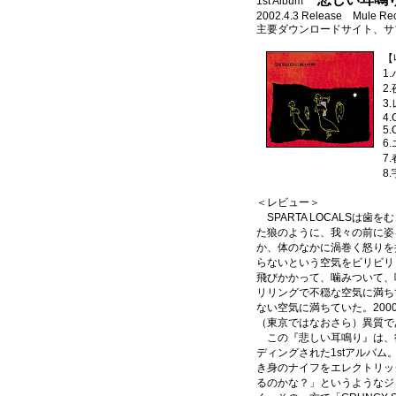
1st Album
2002.4.3 Release Mule Re
主要ダウンロードサイト、サ
【
1
2
3
4.
5.
6
7
8
＜レビュー＞
SPARTA LOCALSは
た狼のように、我々の前に姿
か、体のなかに渦巻く怒りを
らないという空気をビリビリ
飛びかかって、噛みついて、
リリングで不穏な空気に満ち
ない空気に満ちていた。20
（東京ではなおさら）異質で
この『悲しい耳鳴り』は、
ディングされた1stアルバ
き身のナイフをエレクトリッ
るのかな？」というようなジ