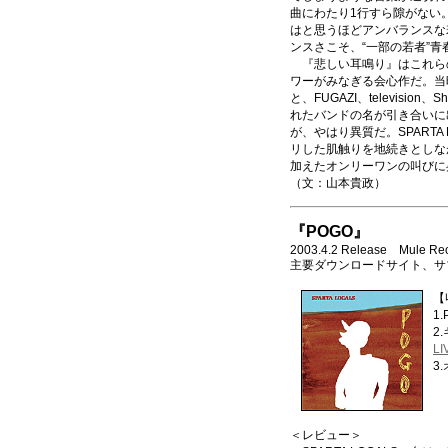
曲にわたり1行すら隙がない
はと思うほどアンバランスな
ンスさこそ、“一部の若者”
『悲しい耳鳴り』はこれら
ワーがみなぎる会心作だ。当
と、FUGAZI、television
れたバンドの名が引き合いに
が、やはり異質だ。SPARTA
リした肌触りを地続きとしな
加えたオンリーワンの叫びに
（文：山本貴政）
『POGO』
2003.4.2 Release Mule Re
主要ダウンロードサイト、サ
【
1.
2
L
3
＜レビュー＞