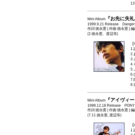
1
『お先に失礼
Mini Album
1999.9.21 Release Danger
作詞:徳永憲 | 作曲:徳永憲 | 
(2.徳永憲、渡辺等)
【
1
2
3
4
5
6
7
8
『アイヴィー
Mini Album
1998.12.18 Release PONY
作詞:徳永憲 | 作曲:徳永憲 | 
(7.11.徳永憲, 渡辺等)
【
1