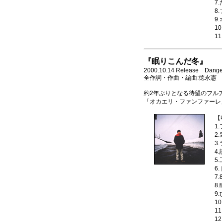
7
8
9
1
1
『眠りこんだ冬』
2000.10.14 Release Dange
全作詞・作曲・編曲:徳永憲
約2年ぶりとなる待望のフル
「オカエリ・ファンファーレ
【
1
2
3
4
5
6
7
8
9
1
1
1