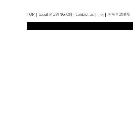
TOP
｜
about MOVING ON
｜
contact us
｜
link
｜
デモ音源募集