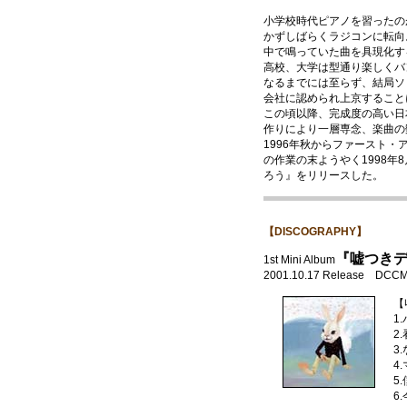
小学校時代ピアノを習ったの
かずしばらくラジコンに転向
中で鳴っていた曲を具現化す
高校、大学は型通り楽しくバ
なるまでには至らず、結局ソ
会社に認められ上京すること
この頃以降、完成度の高い日
作りにより一層専念、楽曲の
1996年秋からファースト
の作業の末ようやく1998年
ろう』をリリースした。
【DISCOGRAPHY】
『嘘つき
1st Mini Album
2001.10.17 Release DCCM-
【
1
2
3
4
5
6