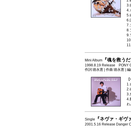
2
3
4
5
6
7
8
9
1
1
『魂を救うだ
Mini Album
1998.8.19 Release PONY 
作詞:徳永憲 | 作曲:徳永憲 | 
【
1
2
3
4
わ
『ネヴァ・ギヴ
Single
2001.5.16 Release Danger C