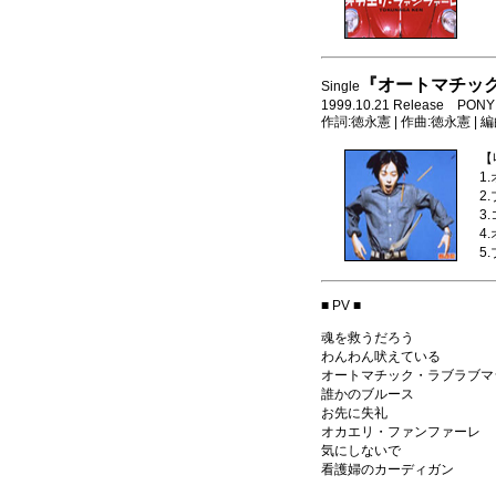
『オートマチッ
Single
1999.10.21 Release PONY
作詞:徳永憲 | 作曲:徳永憲 | 
【
1
2
3
4
5
■ PV ■
魂を救うだろう
わんわん吠えている
オートマチック・ラブラブマ
誰かのブルース
お先に失礼
オカエリ・ファンファーレ
気にしないで
看護婦のカーディガン