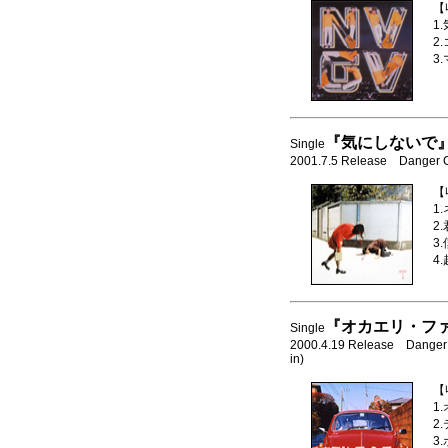
【
1
2
3
『気にしないで
Single
2001.7.5 Release Danger 
【
1
2
3
4
『オカエリ・フ
Single
2000.4.19 Release Dange
in)
【
1
2
3