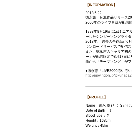
【INFORMATION】
2018.6.22
徳永憲 音源作品リリース2
2000年のライブ音源が配信限
1998年8月19日に1stミ
ーしたシンガーソングライタ
2018年、 過去の全作品が
ウンロードサービスで配信ス
また、徳永憲のキャリア初のラ
ー」が配信限定で8月17日
曲から「テーマソング」がフ
●徳永憲「LIVE2000赤い
http://movingon.jp/tokunaga2
【PROFILE】
Name：徳永 憲 (とくなが け
Date of Birth：？
BloodType：？
Height：168cm
Weight：45kg