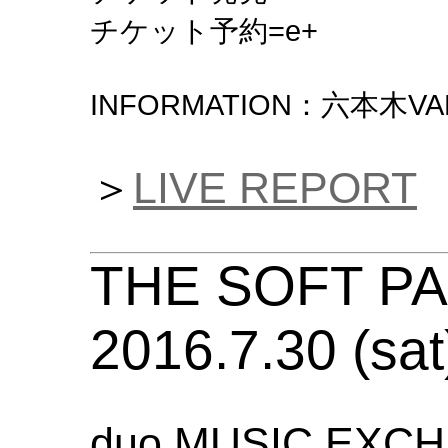
チケット予約=e+
INFORMATION：六本木VARIT
＞
LIVE REPORT
THE SOFT P
2016.7.30 (sat
duo MUSIC EXC