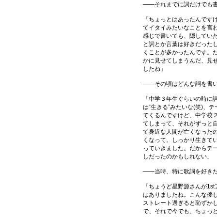
――それまでに詞だけでも
「ちょっとはあったんです
てイタイみたいなことを言わ
感じで書いても、隠してい
と詞とか言葉は好きだった
くことが多かったんです。
かに見せてしまうんだ、見
したね」
――その頃はどんな詞を書
「中学３年生ぐらいの時に
は“生きる”みたいな(笑)
てくるんですけど、中学校
てしまって、それがずっと
て身近な人間が亡くなった
くなって。しっかり生きて
っていきました。だからテ
しだったのかもしれない」
――当時、特に歌詞を好き
「ちょうど星野源さんが1s
はありましたね。こんな優
ストレート過ぎると恥ずか
で、それで今でも、ちょっ