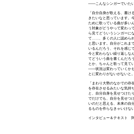
――こんなシンガーでいた
「自分自身が歌える、書け
きたいなと思っています。
ために歌っている曲が多い
う対象がどうやって変わっ
ら見てどういうシンガーに
て……、多くの人に認めら
と思います。自分がこれま
いるんだろう、それを感じ
今と変わらない繰り返しな
てどういう曲を書くんだろ
とか、ちゃんと歌って見て
――状況は変わっていくか
とに変わりがないがないと
「まわり大勢のなかでの存
を存在させるみたいな気持
と、自分自身を見せつけた
でだけでも、自分を見せつ
いのだと思える、未来の自
るものを作らなきゃいけな
インタビュー＆テキスト 