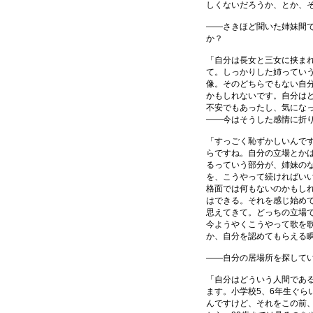
しくないだろうか、とか、
――さきほど聞いた姉妹間
か？
「自分は長女と三女に挟ま
て。しっかりした姉ってい
像。そのどちらでもない自
かもしれないです。自分は
不安でもあったし、気にな
――今はそうした感情に折
「すっごく恥ずかしいんで
らですね。自分の立場とか
るっていう部分が、姉妹の
を、こうやって続ければい
格面では何もないのかもし
はできる。それを感じ始め
思えてきて。どっちの立場
今ようやくこうやって歌を
か、自分を認めてもらえる
――自分の居場所を探して
「自分はどういう人間であ
ます。小学校5、6年生ぐら
んですけど、それをこの前