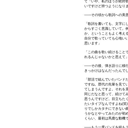
て『いや、私のほうが絶対
いですけど持つようになりま
――その頃から歌詞への美
「歌詞を書いても、文字に
からすごく意識していて。
か、ということもよく考え
自分で歌っていても心地い
思います」
「この曲を歌い続けること
れるんじゃないかと思えて
――その後、弾き語りに移
きっかけはなんだったんで
「部活で組んでいたバンド
ですね。歴代の先輩を見て
てしまうんですよ。それを
同じだなと思って、続けて
思うんですけど。目立ちた
たいタイプなんですよね(笑
りでしかカタチにできない
うかなとやってみたのが初
くらい、最初は馬鹿な動機
――もう一度バンドを組も