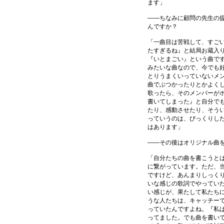
ます」
――ちなみに顧問の先生の
んですか？
「一曲目は苦戦して、すご
たすぎるね』と結局お蔵入り
『いとまごい』という曲で
みたいな曲なので、今でも
とりうまくいっていないメ
曲でぶつかったりとかよく
歌ったら、そのメンバーが
書いてしまった』と自分でも
たり、感動させたり、そう
っていうのは、びっくりし
はあります」
――その後はオリジナル曲
「自分たちの曲を書こうと
に繋がっています。ただ、
ですけど、あんまりしっく
いな感じの歌詞でやってい
い感じが、果たして私たち
うな人たちは、キャッチーで
っていたんですよね。『私
ってました。でも曲を書い