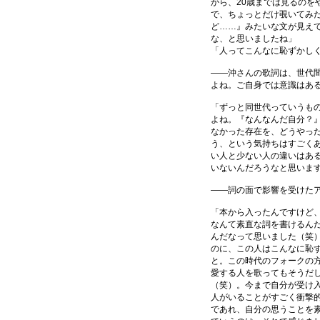
から、20歳までは見るのを
で、ちょっとだけ覗いてみ
ど……』みたいな文が見え
な、と思いましたね」
「人ってこんなに恥ずかし
――沖さんの歌詞は、世代
よね。ご自身では意識はあ
「ずっと同世代っていうも
よね。『なんなんだ自分？
なかった存在を、どうやっ
う、という気持ちはすごく
い人と少ない人の違いはあ
いないんだろうなと思いま
――詞の面で影響を受けた
「本から入ったんですけど
なんて素直な詞を書けるん
んだなって思いました（笑
のに、この人はこんなに恥
と。この時代のフォークの
愛する人を歌ってもそうだ
（笑）。今まで自分が受け
人がいることがすごく衝撃
であれ、自分の思うことを