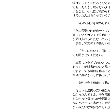
続けてしまうんだろうなと
ても、あんまり続かないタ
いるなと。それほど褒めら
けていたんだろうっていう
――自分で自分を認められ
「別に音楽だけが自分って
歌っていうカタチで発信し
が受け入れられたなってい
「無理して女の子の優しい
――「光」に続いて、同じ
ても聞かせてください。
「出演したライブのひとつ
あって。絶対書けないと思
ですよ。でも新曲を作るこ
本当に身のまわりにあったこ
――女性社会を俯瞰して描
「ちょっと皮肉っぽい曲に
なかったんですよ。中学高
えなかった気持ちが全部書
うのがバーっと書けて。歌
な』みたいな気持ちでした(