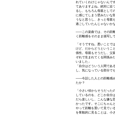
れていくわけじゃないんで
てありますよね。絶対に近
るし、もちろん母親として
に感じてしまう壁みたいな
うなと思うし、きっと母親
過ごしていたんじゃないか
――この楽曲では、その距
く距離感をそのまま描写し
「そうですね。悪いことで
けど、だからどうというこ
係性。母親もそうだし、父
ぞれで生まれてくる関係み
いました」
「自分はどういう人間であ
し、気になっている部分で
――今話した人との距離感
たか？
「小さい頃からそうだった
しているのを、どこか自分
だら楽しいし、こんな嫌な
かったです。そこにちゃん
やって距離を置いて見てい
を客観的に見ることは、小