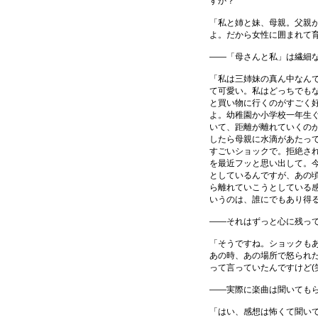
すか？
「私と姉と妹、母親。父親
よ。だから女性に囲まれて
――「母さんと私」は繊細
「私は三姉妹の真ん中なん
て可愛い。私はどっちでもな
と買い物に行くのがすごく
よ。幼稚園か小学校一年生
いて、距離が離れていくの
したら母親に水滴があたっ
すごいショックで。拒絶さ
を最近フッと思い出して。
としているんですが、あの
ら離れていこうとしている
いうのは、誰にでもあり得
――それはずっと心に残っ
「そうですね。ショックも
あの時、あの場所で怒られ
って言っていたんですけど(
――実際に楽曲は聞いてもら
「はい、感想は怖くて聞いて