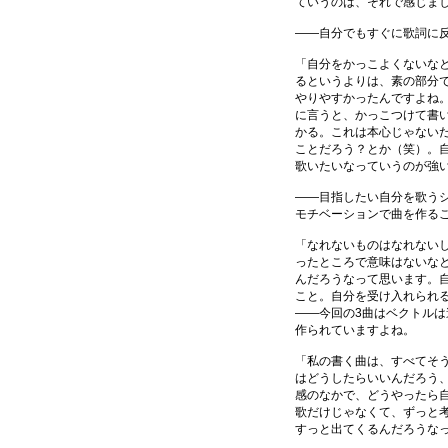
ていうのは、それで感じま
――自分でもすぐに歌詞に
「自分をかっこよくないな
るというよりは、素の部分
やりやすかったんですよね
に言うと、かっこつけて書
かる。これは本心じゃない
ことだろう？とか（笑）。
歌いたいなっていうのが強
――目指したい自分を歌う
モチベーションで曲を作る
「なれないものはなれない
ったところで意味はないな
んだろうなって思います。
こと。自分を受け入れられ
――今回の3曲はベクトル
作られていますよね。
「私の書く曲は、すべてそ
はどうしたらいいんだろう
感のなかで、どうやったら
歌だけじゃなくて、ずっと
すっと出てくるんだろうな