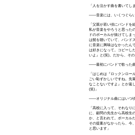
「人を泣かす曲を書いてし
――音楽には、いくつぐら
「父親が若い頃にバンドを
私が音楽をやろうと思った
ドのボーカルが抜けてしま
は髭を聴いていて、バンド
に音楽に興味はなかったん
は好きになって。コピーし
いよ』と(笑)。だから、そ
――最初にバンドで歌った
「はじめは『ロックンロー
ごい恥ずかしいですね。先
なことないですよ』とか返
(笑)」
――オリジナル曲にはいつ
「高校に入って、それなり
に、顧問の先生から高校生
か、と言われて。ボーカル
その提案がなかったら、今
と思います」