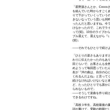
「星野源さんとか、Cocc
を組んでいた時からすごく
りで下がっていくっていう
きないなっていう思いも同
ったんだと思いますね。今
けなかったので、これでラ
って(笑)。10分のライブ
ブル震えて、震えながら『
(笑)」
――それでもひとりで続け
「ひとりの楽さもあります
わりに伝えたかったのもあり
回ぐらいで、お客さんも全
めようって毎回思っていた
友が『沖の曲は、自分の心
くれるんだよね』と言って
続けなければいけないなと
ど、たったひとりでも誰か
られないもので」
――そうして楽曲を作り続
できるわけですね。
「高校３年生、高校最後の
詞が書けて。受験の時期だ