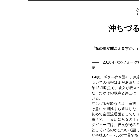
沖ちづ
『私の歌が聞こえますか。
―― 2010年代のフォー
感。
19歳。ギター弾き語り。東
ついての情報はまだあまりに
年12月時点で、彼女が表立
だ。だがその歌声と楽曲は
いる。
沖ちづるが歌うのは、家族
は意中の男性すら登場しな
初めて全国流通盤としてリ
曲「光」「まいにち女の子
タビューでは、彼女がその
としているのかについて語
だ半径3メートルの世界で