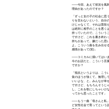
――今回、あえて状況を風
理由があったのですか？
「ずっと女の子の社会に思
りを言わないという、自分
けじゃなくて、それは普段
は絶対に相手のことを悪く
持っていたので。こういう
ですけど、これを書き終わ
持ちがあって。嫌だった思
よ。こういう曲を生み出せ
感情があって(笑)」
――コミカルに描いてはい
今のお話だと、こういう言
ですか？
「抵抗というよりは、こう
覚のほうが強くて。無理し
いいよな、と。みんなが幸
ですけど、もちろんそうじ
し、これを歌にしちゃいけ
ってから思ったことです」
――もう一曲「母さんと私
ど女性社会で育ってという