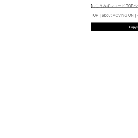
[
むこうみずレコード TOP
TOP
｜
about MOVING ON
｜
Copyr