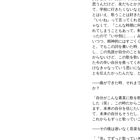
思うんだけど、友だちとか
て、学校に行きたくないな
とはいえ、歌うことは好き
『いいね』って言ってくれ
ゃなくて、『こんな時期に
れてしまうこともあって。
ったので『いや別に……』
いつつ、精神的にはすごく
と。でもこの詞を書いた時
し、この先誰が自分のこと
からないけど、この歌を歌
た今の辛い自分を救ってく
けなきゃなっていう思いに
とを伝えたかったんだな、
――曲ができた時、それま
か？
「自分がこんな素直に歌を
した（笑）。この時だから
ます。未来の自分を信じた
て、未来の自分もそうだし
これからもずっと歌ってい
――その後は迷いなく音楽
「『光』でずっと歌ってい