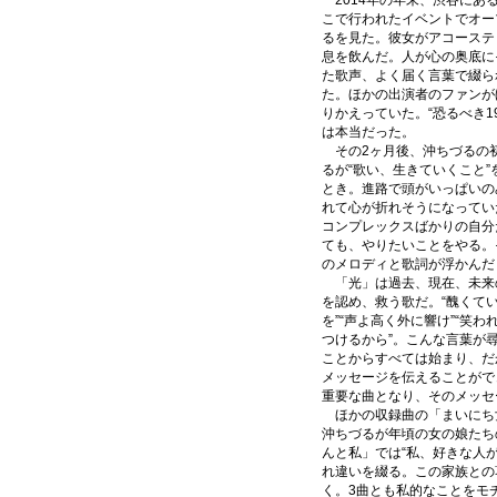
2014年の年末、渋谷にあ
こで行われたイベントでオー
るを見た。彼女がアコーステ
息を飲んだ。人が心の奥底に
た歌声、よく届く言葉で綴ら
た。ほかの出演者のファンが
りかえっていた。“恐るべき1
は本当だった。
その2ヶ月後、沖ちづるの
るが“歌い、生きていくこと
とき。進路で頭がいっぱいの
れて心が折れそうになってい
コンプレックスばかりの自分
ても、やりたいことをやる。
のメロディと歌詞が浮かんだ
「光」は過去、現在、未来
を認め、救う歌だ。“醜くて
を”“声よ高く外に響け”“笑
つけるから”。こんな言葉が
ことからすべては始まり、だ
メッセージを伝えることがで
重要な曲となり、そのメッセ
ほかの収録曲の「まいにち
沖ちづるが年頃の女の娘たち
んと私」では“私、好きな人
れ違いを綴る。この家族との
く。3曲とも私的なことをモ