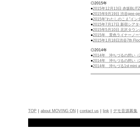
◎2015年
●
2015年12月13日 赤坂BLI
●
2015年9月19日 渋谷gee
●
2015年“わたしのこえ”イ
●
2015年7月17日 新宿シ
●
2015年5月10日 北沢タウ
●
2015年 景色ライナーノー
●
2015年1月18日渋谷7th F
◎2014年
●
2014年 沖ちづるの想い（201
●
2014年 沖ちづるの想い（201
●
2014年 沖ちづる1st mini
TOP
｜
about MOVING ON
｜
contact us
｜
link
｜
デモ音源募集