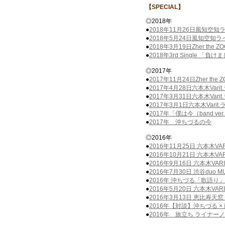
【SPECIAL】
◎2018年
●
2018年11月26日風知空
●
2018年5月24日風知空知
●
2018年3月19日Zher the
●
2018年3rd Single 「
◎2017年
●
2017年11月24日Zher th
●
2017年4月28日六本木Var
●
2017年3月31日六本木Var
●
2017年3月1日六本木Vari
●
2017年「僕は今（band ve
●
2017年 沖ちづるの今
◎2016年
●
2016年11月25日 六本木V
●
2016年10月21日 六本木V
●
2016年9月16日 六本木VA
●
2016年7月30日 渋谷duo 
●
2016年 沖ちづる「歌語り
●
2016年5月20日 六本木VA
●
2016年3月13日 恵比寿天窓
●
2016年【対談】沖ちづる × 藤枝
●
2016年 旅立ち ライナー