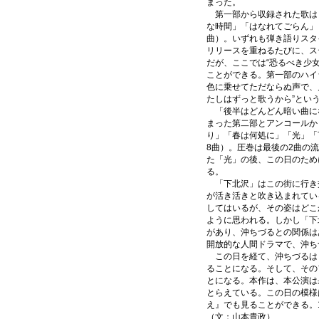
まった。
第一部から収録された歌は
な時間」「はなれてごらん」「b
曲）。いずれも弾き語りスタ
リリースを重ねるたびに、ス
だが、ここでは“恐るべき少
ことができる。第一部のハイライ
色に乗せてただならぬ声で、
たしはずっと歌うから”とい
「後半はどんどん暗い曲に
まった第二部とアンコールか
り」「春は何処に」「光」「
8曲）。圧巻は最後の2曲の流
た「光」の後、この日のため
る。
「下北沢」はこの街に行き
が活き活きと吹き込まれてい
してはいるが、その姿はどこ
ように思われる。しかし「下
があり、沖ちづるとの関係は
開放的な人間ドラマで、沖ち
この日を経て、沖ちづるは
ることになる。そして、その
とになる。本作は、本公演は
とらえている。この日の模様
え』でも見ることができる。
（文：山本貴政）