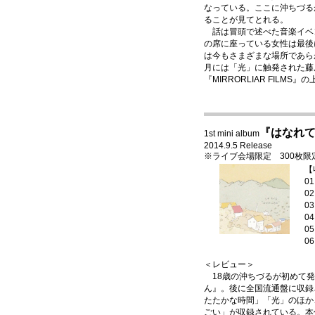
なっている。ここに沖ちづる
ることが見てとれる。
話は冒頭で述べた音楽イベ
の席に座っている女性は最後
は今もさまざまな場所であらが
月には「光」に触発された藤
『MIRRORLIAR FILM
『はなれ
1st mini album
2014.9.5 Release
※ライブ会場限定 300枚
【
0
0
0
0
05
0
＜レビュー＞
18歳の沖ちづるが初めて発
ん』。後に全国流通盤に収録
たたかな時間」「光」のほか
ごい」が収録されている。本