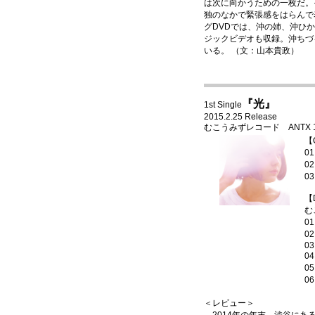
は次に向かうための一枚だ。
独のなかで緊張感をはらんで
グDVDでは、沖の姉、沖ひ
ジックビデオも収録。沖ちづ
いる。 （文：山本貴政）
『光』
1st Single
2015.2.25 Release
むこうみずレコード ANTX 1029
【
0
0
0
【
む
0
0
03
0
0
0
＜レビュー＞