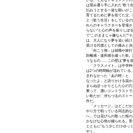
いる。そんなドキュメントの
は望み通り手に入れた“歌う
払おうとする一途な願いがこ
育てるために夢を捨てた父、
と（歌う生活）をしているの
れらのキャラクターを登場させ
らない”と心の声を振りしぼ
て“このままじゃ嫌なんだ”“
は、大人になり夢を追い続け
受ける代償としての痛みと決
「向こう側」は就職や旅行
距離感・違和感を綴った歌。
うなもの……この壁は“夢を
「クラスメイト」は中学時
は2つの時間軸が流れている
きれなかった「あの時」と、
なったよ」と語りかける温か
まらぬぽっかりとした心の穴
乗って、濃いコントラストで
い歌だが、沖ちづるのストー
作だ。
「メッセージ」はどこだか
やり方で戦っている同志的な
へ」では花びらの散った桜の
かなげな心情が綴られる。景
とともに“もう少しだけゆっく
やく。