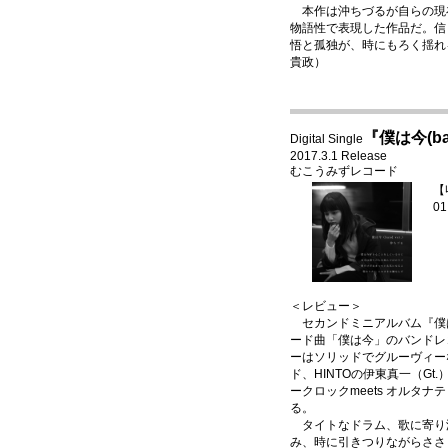
本作は沖ちづるが自らの現
物語性で表現した作品だ。信
悟と孤独が、時にもろく揺れ
貴政）
『僕は今(ban
Digital Single
2017.3.1 Release
むこうみずレコード
【
0
＜レビュー＞
セカンドミニアルバム『僕
ード曲「僕は今」のバンドレ
ーはソリッドでグルーヴィー
ド、HINTOの伊東真一（Gt
ークロックmeets オルタ
る。
タイトなドラム、歌に寄り
み、時に引きつりながらささ