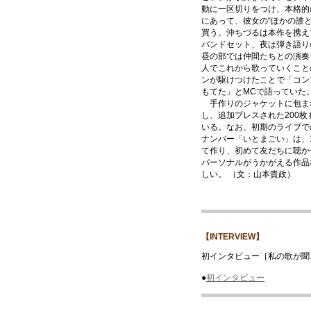
動に一区切りをつけ、本格的
にあって、彼女の“ほかの誰
買う。沖ちづるは本作を携え
バンドセット、夜は弾き語り
昼の部では仲間たちとの演奏
人でこれから歌っていくこと
ンが駆けつけたことで「コン
もてた」とMCで語っていた
手作りのジャケットに包まれ
し、追加プレスされた200
いる。なお、初期のライブで
ナンバー「いとまごい」は、
て作り、初めて友だちに聴か
パーソナルがうかがえる作品
しい。 （文：山本貴政）
【INTERVIEW】
初インタビュー［私の歌が聞こ
●
初インタビュー