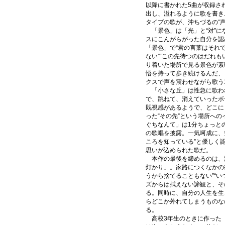
以降に書かれた5曲が収録さ
出し、溢れるように歌を書き
タイプの歌が、沖ちづるの“
「景色」は「光」と“対”に
スにこんがらがった自分を認
「景色」で“君の言葉はそれ
ない”“この先待つのはだれ
り着いた場所で見る景色が素
悟を持って歩き続けるんだ、
クスで声を震わせながら歌う
「小さな丘」は性急に歌われ
で、跳ねて、消えていったボ
既視感があるようで、どこに
った“その先”という場所へ
ぐちなんて」は1分ちょっと
の歌唱を披露。一気呵成に、
ころを知っている”と優しく
思いが込められた歌だ。
本作の最後を締めるのは、
灯かり」。家路につくなかの
うから捨てることもない”“
ズからは拭えない諦観と、そ
る。同時に、自分の人生を生
らどこか外れてしまうものな
る。
高校3年生のときに作った