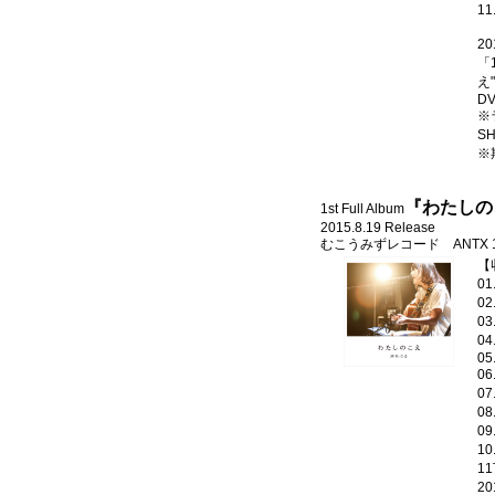
1
2
「
え
D
※
S
※
『わたしの
1st Full Album
2015.8.19 Release
むこうみずレコード ANTX 1034
【
0
0
0
0
05.
0
0
0
0
10
1
2