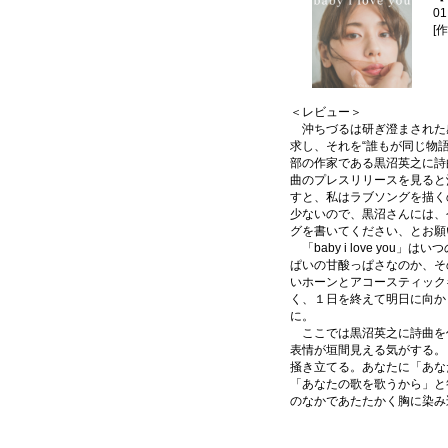
01
[
＜レビュー＞
沖ちづるは研ぎ澄まされた
求し、それを“誰もが同じ物
部の作家である黒沼英之に詩曲を依
曲のプレスリリースを見ると
すと、私はラブソングを描く
少ないので、黒沼さんには、
グを書いてください、とお願
「baby i love you
ぱいの甘酸っぱさなのか、そ
いホーンとアコースティック
く、１日を終えて明日に向か
に。
ここでは黒沼英之に詩曲を
表情が垣間見える気がする。
掻き立てる。あなたに「あな
「あなたの歌を歌うから」と
のなかであたたかく胸に染み