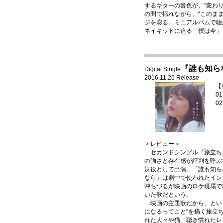
するギターの音色が、“変わり
の間で揺れながら、“このま
ジを彩る。ミニアルバムで聴
ネイキッドに迫る「僕は今」
『誰も知ら
Digital Single
2016.11.26 Release
【
0
0
＜レビュー＞
セカンドシングル『旅立ち
の強さと存在感が評判を呼ぶ
妹役として出演。「誰も知ら
なら」は劇中で使われたイン
沖ちづるが映画のロケ現場で
いた歌だという。
映画の主題歌だから、という
になるってこと”を描く旅立
れた人々や猫、聴き慣れたレ