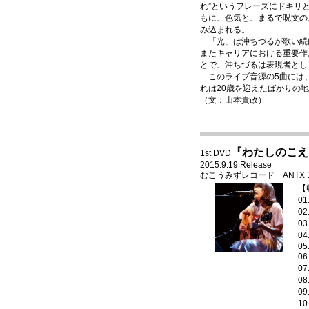
れ”というフレーズにドキリ
もに、色気と、まるで呪文の
み込まれる。
「光」は沖ちづるが歌い続
またキャリアにおける重要作
とで、沖ちづるは表現者とし
このライブ音源の5曲には、
れは20歳を迎えたばかりの
（文：山本貴政）
『わたしのこえ
1st DVD
2015.9.19 Release
むこうみずレコード ANTX 1035
【
0
0
0
0
05.
0
0
0
0
1