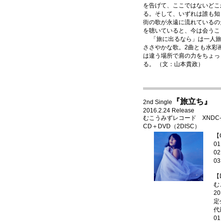
を告げて、ここではないどこ
る。そして、いずれは誰も知
街の歌が永遠に流れているの
を聴いていると、今は会うこ
「旅に出るなら」は一人旅に
ささやかな歌。2曲とも水彩
は違う場所で肩の力をちょっ
る。 （文：山本貴政）
『旅立ち』
2nd Single
2016.2.24 Release
むこうみずレコード XNDC-30044
CD＋DVD（2DISC）
【
0
0
0
【
む
2
定
代
0