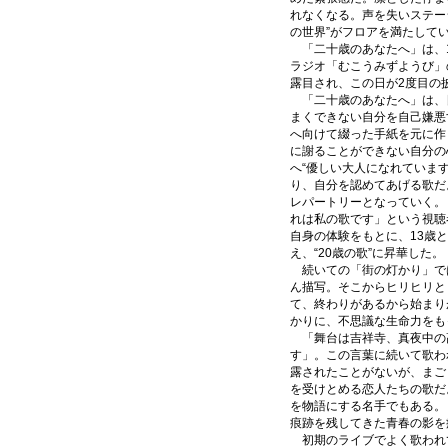
れなくなる。声を失いステー
の世界”がフロアを満たして
「二十歳のあなたへ」は、1
ラジオ「むこうみずようび」
露目され、この日が2度目の
「二十歳のあなたへ」は、
まくできない自分を自己嫌悪
へ向けて綴った手紙を元に作
に謝ることができない自分の
へ“優しい大人になれていま
り、自分を認めてあげる歌だ
レパートリーとなっていく。
れは私の歌です」という視聴
自身の体験をもとに、13歳
え、“20歳の歌”に昇華した。
続いての「街の灯かり」で
ん描写。そこからヒリヒリと
て、終わりがあるから始まり
かりに、不思議な生命力をも
「舞台は吉祥寺、真夜中の
す」。この言葉に続いて歌わ
露されたことがないが、まご
を受けとめる恋人たちの歌だ
を物語にする名手でもある。
痕跡を残してきた青春の影を
初期のライブでよく歌われて