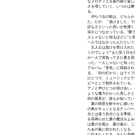
なメロディと言葉の繰り返し
さを増していく。いつかは勝
る。
沖ちづるの歌は、どちらか
た。だが、「負けました」で
訳なさといった思いが色濃く
深さにつながっている。“勝
人じゃないと知るほどに”と
一人ではなかったんだという
主人公は負けを受け入れたう
くのでしょう”“また笑う日
が一人で背負ってきた重き荷
った。一人じゃないと知った
アルバム『景色』に収録され
る。「街の灯かり」はライブ
ひとつで、ミュージックビデ
ビーとして制作されている。
アノと声ひとつが溶け合い、
ような魔力がかった美しさと
街の風景が、誰もが知ってい
夏の情景を鮮やかに描いた「
の奥がキュンとなるナンバー
分とは違う自分になる季節。
を高鳴らせた夏の魔法をよみ
は夏の台風か、夏の嵐か。こ
たあの嵐に吹かれたくなる。
に行きたくなる。そんな高鳴