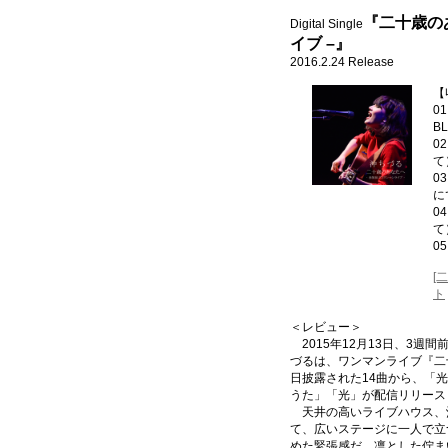
『二十歳のあ
Digital Single
イブ –』
2016.2.24 Release
【
0
B
0
て
0
に
0
て
0
[
ト
＜レビュー＞
2015年12月13日、3週
づるは、ワンマンライブ『二十
日披露された14曲から、「
うた」「光」が配信リリース
天井の高いライブハウス、
て、広いステージに一人で立
めた緊張感だ。凛とした佇ま