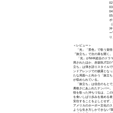
0
0
0
0
ボ
（
沖
ー
り
＜レビュー＞
「光」「景色」で歌う覚悟
『旅立ち』で次の扉を開く。
「光」がNHK総合のドラ
用されたほか、赤坂BLITZ
立ち」は弾き語りスタイルで
ンドアレンジでの披露となっ
たな局面へと向かう「旅立ち
が収められている。
「旅立ち」は信念のもとで
勇敢さにあふれたナンバー。
悟を歌った沖ちづるは、この
を食いしばり歩みを進める者
安住することをよしとせず、
アメリカのホーボー文化のス
ような生き方しかできない“