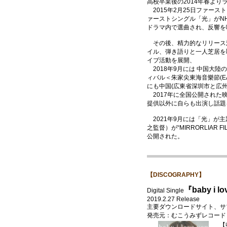
高校卒業後の2014年春より
2015年2月25日ファース
ァーストシングル「光」がNH
ドラマ内で選曲され、反響を
その後、精力的なリリース
イル、弾き語りと一人芝居を
イブ活動を展開、
2018年9月には 中国大
ィバル＜朱家尖東海音樂節(EAST
にも中国(広東省深圳市と広
2017年に全国公開された
提供以外に自らも出演し話題
2021年9月には「光」が
之監督）が“MIRRORLIAR 
公開された。
【DISCOGRAPHY】
『baby i l
Digital Single
2019.2.27 Release
主要ダウンロードサイト、サ
発売元：むこうみずレコード / 
【