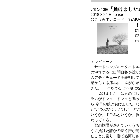
『負けました
3rd Single
2018.3.21 Release
むこうみずレコード YZMO-1000
【
0
0
＜レビュー＞
サードシングルのタイトル
の沖ちづるは自問自答を繰り
のアティチュードを表明して
感からくる痛みにこんがらが
きた。 沖ちづるは22歳に
「負けました」はもの悲し
ラムがドンッ、ドンッと鳴っ
ら“今日の僕は負けました”
た”とつぶやく。だけど、ど
いうか、すごみというか、負
わってくる。
歌の物語が進んでいくうち
うに負けた誰かの泣く声が聞
たことに謝り、勝てぬ悔しさ