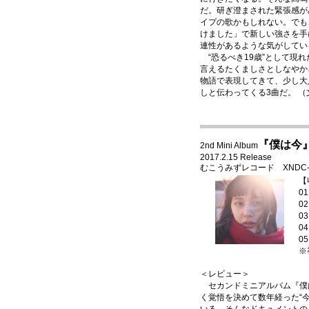
だ。研ぎ澄まされた緊張感が
イプの歌かもしれない。でも
けました」で新しい強さを手
連性があるような気がしてい
“恐るべき19歳”として現
言えるたくましさとしなやか
物語で表現してきて、少し大
しと伝わってくる3曲だ。 
『僕は今
2nd Mini Album
2017.2.15 Release
むこうみずレコード XNDC-3004
【
0
0
0
0
0
※
＜レビュー＞
セカンドミニアルバム『僕
く覚悟を決めて数年経った“今