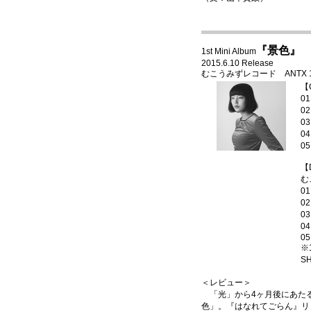
『景色』
1st Mini Album
2015.6.10 Release
むこうみずレコード ANTX 1031
【
0
0
0
0
0
【
む
0
0
03
0
05
※1
SH
＜レビュー＞
「光」から4ヶ月後にあたる
色」。『はなれてごらん』リリ