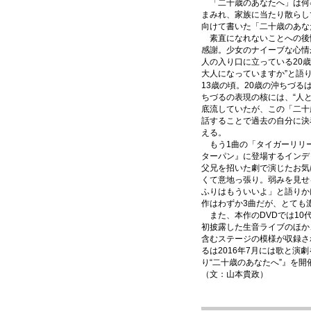
「二十歳のあなたへ」は何
まみれ、家族に当たり散らし
向けて書いた「二十歳のあな
素直になれないことへの後
感謝。少女のナイーブな心情
人の入り口に立っている20歳
大人になっていますか”と語
13歳の頃。20歳の沖ちづ
ちづるの表現の核には、“人
底流していたが、この「二十
話することで過去の自分に決
える。
もう1曲の「タイガーリリ
ターパン』に登場するインデ
父兄を招いた劇で演じたお気
くて意地っ張り。弱みを見せ
ふりはもういいよ」と語りか
作はわずか3曲だが、とても
また、本作のDVDでは10
初披露した生音ライブのほか
含むステージの模様が収録さ
るは2016年7月には歌と演
り“二十歳のあなたへ”』を
（文：山本貴政）