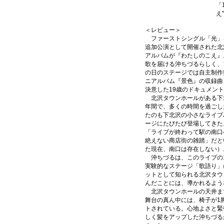
「
え
＜レビュー＞
ファーストシングル「光」
追加公演として開催された北
アルバムが『わたしのこえ』
歌を届ける沖ちづるらしく、
の日のステージでは自主制作
ニアルバム『景色』の収録曲
決意した19歳のドキュメン
北沢タウンホールがある下
年間で、多くの時間を過ごし
たのも下北沢の小さなライブ
ージにたびたび登場してきた
「ライブが終わって駅の南口
絶えない商店街の雑踏」だと
た現在、南口は存在しない）
沖ちづるは、このライブの
実験的なステージ「歌語り」
ットとして知られる北沢タウ
んだことには、導かれるよう
北沢タウンホールの天井まで
舞台の真ん中には、椅子が1
トされている。心地よさと緊
しく髪をアップした沖ちづる