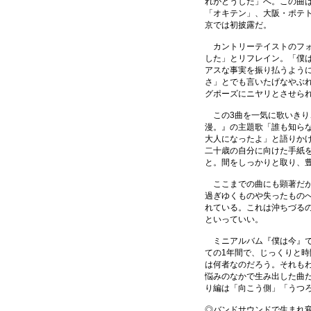
れがどうした」へ。この曲
「オキテン」、大阪・ポテ
京では初披露だ。
カントリーテイストのフォ
した」とリフレイン。「僕
アスな事実を振り払うよう
さ」とでも言いたげなやぶ
グポーズにニヤリとさせら
この3曲を一気に歌いきり
漫。』の主題歌「誰も知ら
大人になったよ」と語りか
二十歳の自分に向けた手紙
と。間をしっかりと取り、
ここまでの曲にも顕著だが
過ぎゆくものや失ったもの
れている。これは沖ちづる
といっていい。
ミニアルバム『僕は今』で
ての1年間で、じっくりと
は何者なのだろう。それも
悩みのなかで生み出した曲
り編は「向こう側」「うつ
◎バンドサウンドで生まれ