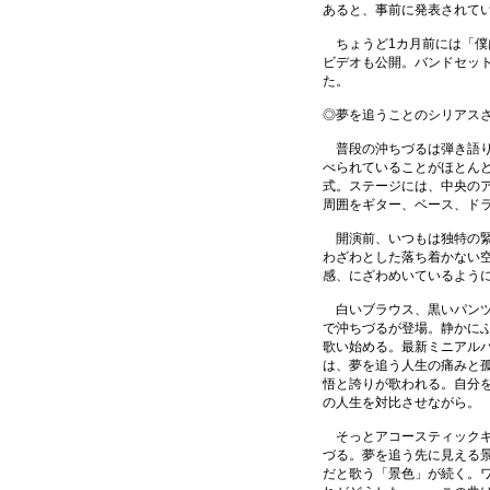
あると、事前に発表されて
ちょうど1カ月前には「僕
ビデオも公開。バンドセッ
た。
◎夢を追うことのシリアス
普段の沖ちづるは弾き語り
べられていることがほとん
式。ステージには、中央の
周囲をギター、ベース、ド
開演前、いつもは独特の緊
わざわとした落ち着かない
感、にざわめいているよう
白いブラウス、黒いパンツ
で沖ちづるが登場。静かに
歌い始める。最新ミニアル
は、夢を追う人生の痛みと
悟と誇りが歌われる。自分
の人生を対比させながら。
そっとアコースティックギ
づる。夢を追う先に見える
だと歌う「景色」が続く。