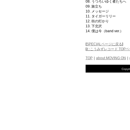
08. うつろいゆく者たちへ
09. 旅立ち
10. メッセージ
11. タイガーリリー
12. 街の灯かり
13. 下北沢
14. 僕は今（band ver.）
[
SPECIALページに戻る
]
[
むこうみずレコード TOP
TOP
｜
about MOVING ON
｜
Copyr