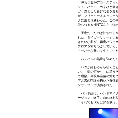
沖ちづるがアコースティッ
ット。ハーモニカをひと吹
ガー然とした新鮮な姿を見
が、フリーキー＆エッジー
クに生まれ変わった。この手
沖ちづる＆HINTOならで
圧巻だったのは沖ちづるが
れた「タイガーリリー」。
きれいな曲が、轟音パワー
フロアを塗りつぶしていく
アッパーな勢いを生んでい
パンパンの熱量を込めたバ
いつか終わるから嘆くこと
い。「街の灯かり」に漂う
で増幅。高校卒業後の沖ち
下北沢の喧騒を描いた群像
ンサンブルで演奏された。
バンド編は、ハンドマイク
ージョンで終了。曲の終わ
「それでも僕らは夢を歌う