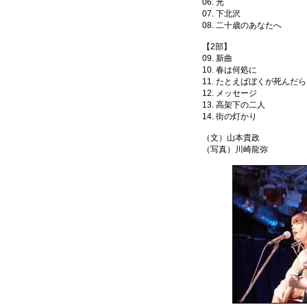
06. 光
07. 下北沢
08. 二十歳のあなたへ
【2部】
09. 新曲
10. 春は何処に
11. たとえばぼくが死んだら
12. メッセージ
13. 高架下の二人
14. 街の灯かり
（文）山本貴政
（写真）川崎龍弥