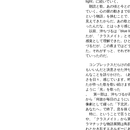
light」に続いていく。
朗読と歌。あの頃と今との
ていく。心の襞の動きまで
という物語」を挟むことで
見えてきたからだ。あの歌
ったんだな、とはっきり感
以前、沖ちづるは「blue 
たが、「クラスメイト」と
感覚として理解できた。ひ
づるだが、この夜まではど
た。それがすっと、それぞ
ていったのだ。
コンプレックスだらけの自
もいいんだと決意させた沖
んなことを語りかけた。（
さを日々、感じています。
たが作った歌を歌い続けま
ように「光」を歌った
。 第一部は、沖ちづるが
から「何故か毎日のように
像劇として綴った「下北沢
あなたへ」で終了。息を抜く
特に、ということで言うと
や、「クラスメイト」から
ラマチックな物語展開は鳥
わとかき乱すエネルギーに