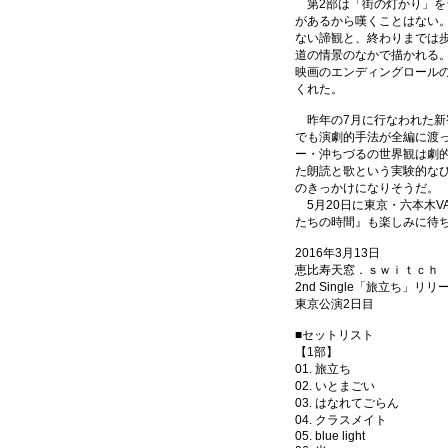
第2部は「街の灯かり」を
があるから嘆くことはない
ない諦観と、終わりまでは
道の情景のなかで描かれる
映画のエンディングロール
くれた。
昨年の7月に行なわれた新
でも演劇的手法が全編に渡
ー・沖ちづるの世界観は劇
た朗読と歌という実験的な
のきっかけになりそうだ。
5月20日に東京・六本木VA
たちの時間』も楽しみに待
2016年3月13日
恵比寿天窓．ｓｗｉｔｃｈ
2nd Single「旅立ち」リ
東京公演2日目
■セットリスト
【1部】
01. 旅立ち
02. いとまごい
03. はなれてごらん
04. クラスメイト
05. blue light