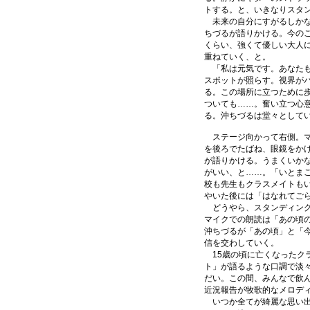
トする。と、いきなりスタ
未来の自分にすがるしかな
ちづるが語りかける。今の
くらい、強くて優しい大人
重ねていく、と。
「私は元気です。あなたも
スポットが照らす。視界が
る。この場所に立つために
ついても……。奮い立つ心
る。沖ちづるは堂々として
ステージ向かって右側。マ
を後ろでたばね、眼鏡をか
が語りかける。うまくいか
がいい、と……。「いとま
校も先生もクラスメイトも
やいた後には「はなれてご
どうやら、スタンディング
マイクでの朗読は「あの頃
沖ちづるが「あの頃」と「
信を交わしていく。
15歳の頃に亡くなったク
ト」が語るような口調で淡
だい。この間、みんなで飲
近況報告が牧歌的なメロデ
いつか全てが綺麗な思い出に