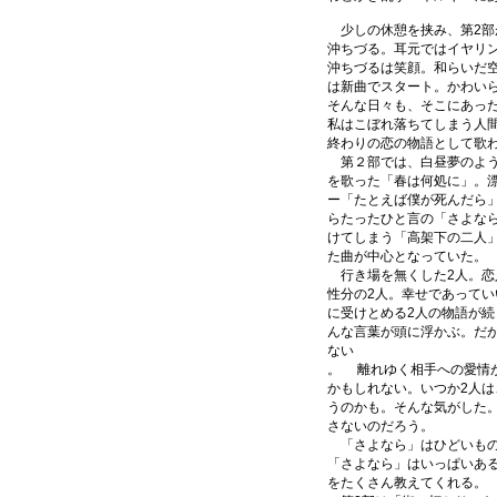
少しの休憩を挟み、第2部
沖ちづる。耳元ではイヤリ
沖ちづるは笑顔。和らいだ
は新曲でスタート。かわい
そんな日々も、そこにあっ
私はこぼれ落ちてしまう人
終わりの恋の物語として歌
第２部では、白昼夢のよう
を歌った「春は何処に」。
ー「たとえば僕が死んだら
らたったひと言の「さよな
けてしまう「高架下の二人
た曲が中心となっていた。
行き場を無くした2人。恋
性分の2人。幸せであって
に受けとめる2人の物語が
んな言葉が頭に浮かぶ。だ
ない
。 離れゆく相手への愛情
かもしれない。いつか2人
うのかも。そんな気がした
さないのだろう。
「さよなら」はひどいもの
「さよなら」はいっぱいあ
をたくさん教えてくれる。