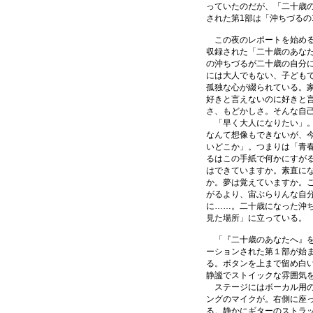
っていたのだが、「二十歳
された第1部は「沖ちづるの
この夜のレポートを始める
収録された「二十歳のあな
の沖ちづるが二十歳の自分
には大人でもない、子ども
孤独な心が綴られている。
好きと言えないのに好きと
さ、もどかしさ。そんな自
「早く大人になりたい」。
なんて想像もできないが、
いどこか」。つまりは「青
るはこの手紙で何かにすが
はできていますか。素直に
か。夢は覚えていますか。
がるより、宙ぶらりんな自
に……。二十歳になった沖
見た場所」に立っている。
「『二十歳のあなたへ』を
ーションされた第１部が始
る。ボタンを上まで留め白
静謐でストイックな雰囲気
ステージにはボーカル用の
ングのマイクが。右側に座
る。静かにギターのストラ