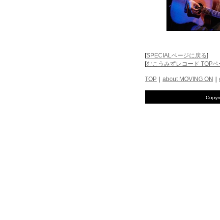
[
SPECIALページに戻る
]
[
むこうみずレコード TOP
TOP
｜
about MOVING ON
｜
Copyr