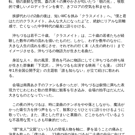
転、朝の新鮮な空気、森の木々の爽やかさが匂いたつ「朝の光」。牧歌
的で優しいメロディラインを奏で、きフロアの空気を和ませる。
挨拶代わりの2曲の後は、短いMCを挟み「クラスメイト」へ。“僕と君
はただのクラスメイト。みんな大人になったよ”と、絶妙にリアルな距離
感で、亡くなった中学時代の級友に語りかける。
沖ちづるは若干二十歳。「クラスメイト」は、二十歳の若者たちが経
験した数年の時の流れを描いたものだ。しかし、わずか数年のなかに、
大きな人生の流れを感じさせ、それぞれの行く末（人生の終わり）まで
イメージさせる。沖ちづるの物語力が生きた名曲だ。
身近な人々、街の風景、景色を巧みに物語にしてく沖ちづるの持ち味
が生きた群像劇「下北沢」。沖ちづるも出演する映画『くも漫』（2017
年1月全国公開予定）の主題歌「誰も知らない」が立て続けに歌われ
る。
会場は南壽あさ子のファンも多かったが、沖ちづるは叙情に満ちた表
現力でじわじわと歌の世界観に観客を引き込み、会場の拍手はだんだん
大きなものとなっていった。
この夜の沖ちづるは、時に楽曲のテンポをやや落としながら、魔法が
かった吸引力を持つ声をもって、観客ひとりひとりに語りかけるように
歌っていた。また、凛とした佇まいと裏腹の、どこかもがいているよう
な不器用な荒々しさも印象的だった。
“僕”“友人”“父親”という3人の登場人物を軸に、夢を追うことの痛みと
決意を歌った「僕は今」、13歳の頃の沖ちづるが二十歳の自分に向けて