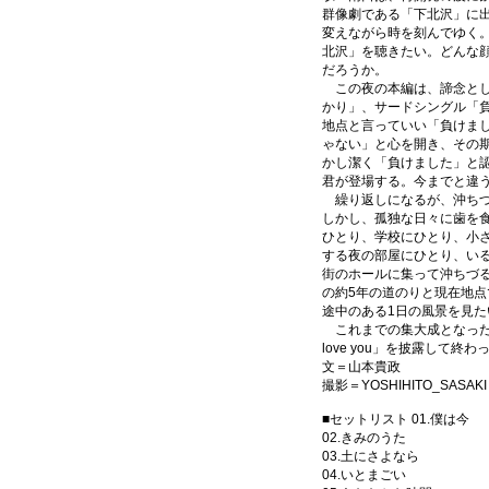
群像劇である「下北沢」に
変えながら時を刻んでゆく
北沢」を聴きたい。どんな
だろうか。
この夜の本編は、諦念とし
かり」、サードシングル「
地点と言っていい「負けま
ゃない」と心を開き、その
かし潔く「負けました」と
君が登場する。今までと違
繰り返しになるが、沖ちづ
しかし、孤独な日々に歯を
ひとり、学校にひとり、小
する夜の部屋にひとり、い
街のホールに集って沖ちづ
の約5年の道のりと現在地
途中のある1日の風景を見た
これまでの集大成となったス
love you」を披露して終わ
文＝山本貴政
撮影＝YOSHIHITO_SASAKI
■セットリスト 01.僕は今
02.きみのうた
03.土にさよなら
04.いとまごい