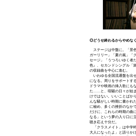
◎どうせ終わるからやめな
ステージは中盤に。「景色
ガーリリー」「夏の嵐」「
セージ」「うつろいゆく者
色』、セカンドシングル「
の収録曲を中心に進む。
いわゆる全国流通盤を出せ
になる。周りをサポートす
ドラマや映画の挿入歌にも
た……と、喧騒の日々が始
けではない。いいことばか
んな騒がしい時期に書かれ
に秘め、多くの挫折のなか
だけに、これらの時期の曲
なる」という夢の入り口に
聴き応え十分だ。
「クラスメイト」は中学時
大人になったよ」と語りか