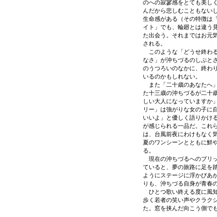
のへの寂寥感をとても美し
んだから悲しむこともない
生命感がある（その特徴は
イト」でも、輪廻とは違う
た出会う。それまではお元
される。
このような「どうせ終わる
なさ」が沖ちづるのしぶと
のうつろいのなかに、終わ
いるのかもしれない。
また「二十歳のあなたへ」
た十三歳の沖ちづるが二十
しい大人になっていますか
リー」は強がりな女の子に
いいよ」と優しく語りかけ
が感じられる一品だ。これ
は、台風前夜にわけもなく
夏のワンシーンとともに鮮
る。
現在の沖ちづるへのブリッ
ていると、夢の旅路に足を
ようにステージに浮かびあ
りも、沖ちづる自身が青春
ひとつ歌い終える度に風知
歩く若者の笑い声やクラク
た。窓を挟んだ向こう側で