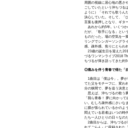
周囲の視線に居心地の悪さ
ごしていたという沖ちづる
ように）「それでも歌うん
決心していた。そして、「
言葉も後押しとなり、ギタ
あれから約5年。いくつか
だが、「歌手になる」とい
ものだった。場の空気を一
リングでシンガーソングラ
感、疎外感、焦りにとらわ
23歳の誕生日を迎えた201
づるワンマンライブ2018 Th
ちづるが弾き語ってきた約
◎痛みを伴う青春で得た「
1曲目は「僕は今」。夢が
てた父をモチーフに、変わ
分の狭間で、夢を追う決意
思えば、沖ちづるの歌う夢
「我ら青春！ 夢に向かって
い。むしろ疎外感にさいな
に膜が張られているかのよ
悶えている若者はいつの時
たち一人ひとりの日々なの
2曲目からは、沖ちづるが2
れてごらん』に収録された