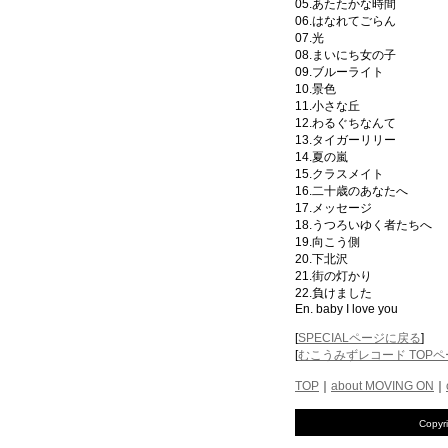
05.あたたかな時間
06.はなれてごらん
07.光
08.まいにち女の子
09.ブルーライト
10.景色
11.小さな丘
12.わるぐちなんて
13.タイガーリリー
14.夏の嵐
15.クラスメイト
16.二十歳のあなたへ
17.メッセージ
18.うつろいゆく者たちへ
19.向こう側
20.下北沢
21.街の灯かり
22.負けました
En. baby I love you
[
SPECIALページに戻る
]
[
むこうみずレコード TOP
TOP
｜
about MOVING ON
｜
Copyr