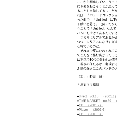
ここから精進していこうっ
に革命を起こそうとか思っ
ることも自覚してるし、だ
れば、『バラードコレクシ
った曲で、「Untitled
ト酷いと思う。（笑）だか
うことで「Untitled」
バムにも掛けてあるんです
つまりはリアルであるか否
つつ、シリアスになりすぎ
心得ているのだ。
「それまで変にひねくれて
てこんなに格好良かったっ
は本気で10代の失われた青
若さの何たるか、老成する
ぶ懐の深さにこのバンドの
（文：小野田 雄）
＊原文ママ掲載
●
direct vol.15 （2001.1
●
TIME MARKET no.39 （
●
GB （2001.2）
●
Player （2001.6）
●
GB （2001.8）