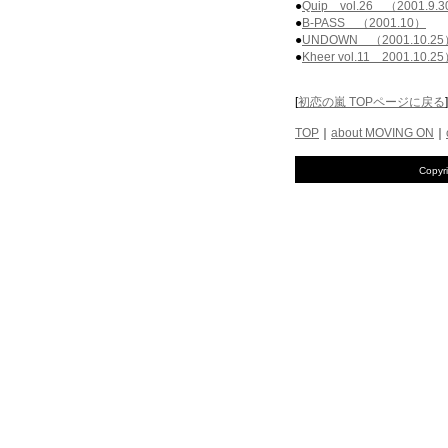
●
Quip vol.26 （2001.9.
●
B-PASS （2001.10）
●
UNDOWN （2001.10.25
●
Kheer vol.11 2001.10.2
[
初恋の嵐 TOPページに戻る
]
TOP
｜
about MOVING ON
｜
Copyr