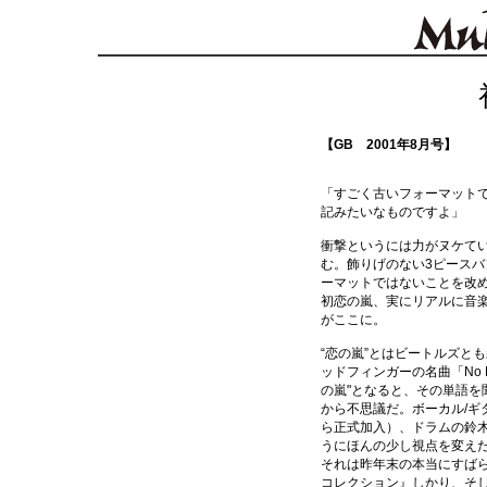
【GB 2001年8月号】
「すごく古いフォーマット
記みたいなものですよ」
衝撃というには力がヌケて
む。飾りげのない3ピース
ーマットではないことを改
初恋の嵐、実にリアルに音
がここに。
“恋の嵐”とはビートルズと
ッドフィンガーの名曲「No M
の嵐"となると、その単語を
から不思議だ。ボーカル/ギ
ら正式加入）、ドラムの鈴
うにほんの少し視点を変え
それは昨年末の本当にすば
コレクション』しかり、そ