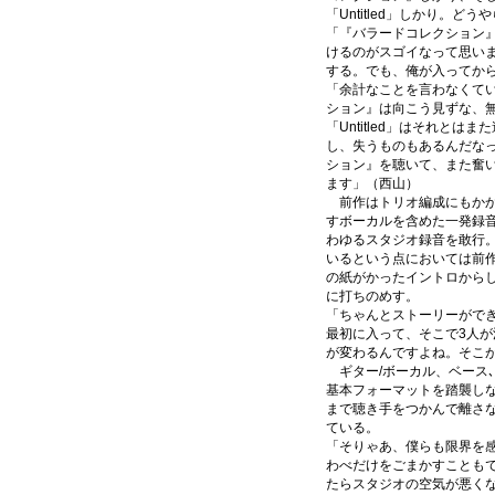
「Untitled」しかり。
「『バラードコレクション
けるのがスゴイなって思い
する。でも、俺が入ってか
「余計なことを言わなくて
ション』は向こう見ずな、
「Untitled」はそれと
し、失うものもあるんだな
ション』を聴いて、また奮
ます」（西山）
前作はトリオ編成にもかか
すボーカルを含めた一発録
わゆるスタジオ録音を敢行
いるという点においては前
の紙がかったイントロから
に打ちのめす。
「ちゃんとストーリーがで
最初に入って、そこで3人
が変わるんですよね。そこ
ギター/ボーカル、ベース
基本フォーマットを踏襲し
まで聴き手をつかんで離さ
ている。
「そりゃあ、僕らも限界を
わべだけをごまかすことも
たらスタジオの空気が悪く