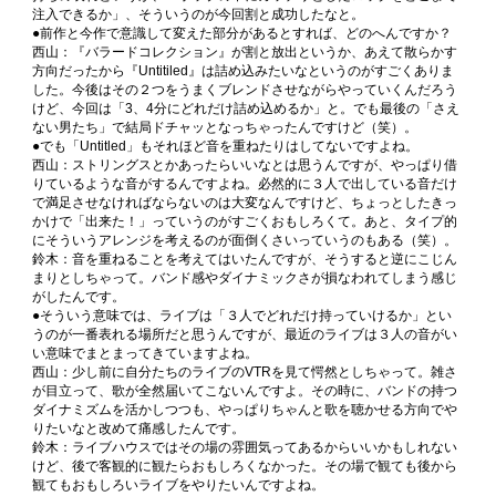
注入できるか」、そういうのが今回割と成功したなと。
●前作と今作で意識して変えた部分があるとすれば、どのへんですか？
西山：『バラードコレクション』が割と放出というか、あえて散らかす
方向だったから『Untitiled』は詰め込みたいなというのがすごくありま
した。今後はその２つをうまくブレンドさせながらやっていくんだろう
けど、今回は「3、4分にどれだけ詰め込めるか」と。でも最後の「さえ
ない男たち」で結局ドチャッとなっちゃったんですけど（笑）。
●でも「Untitled」もそれほど音を重ねたりはしてないですよね。
西山：ストリングスとかあったらいいなとは思うんですが、やっぱり借
りているような音がするんですよね。必然的に３人で出している音だけ
で満足させなければならないのは大変なんですけど、ちょっとしたきっ
かけで「出来た！」っていうのがすごくおもしろくて。あと、タイプ的
にそういうアレンジを考えるのが面倒くさいっていうのもある（笑）。
鈴木：音を重ねることを考えてはいたんですが、そうすると逆にこじん
まりとしちゃって。バンド感やダイナミックさが損なわれてしまう感じ
がしたんです。
●そういう意味では、ライブは「３人でどれだけ持っていけるか」とい
うのが一番表れる場所だと思うんですが、最近のライブは３人の音がい
い意味でまとまってきていますよね。
西山：少し前に自分たちのライブのVTRを見て愕然としちゃって。雑さ
が目立って、歌が全然届いてこないんですよ。その時に、バンドの持つ
ダイナミズムを活かしつつも、やっぱりちゃんと歌を聴かせる方向でや
りたいなと改めて痛感したんです。
鈴木：ライブハウスではその場の雰囲気ってあるからいいかもしれない
けど、後で客観的に観たらおもしろくなかった。その場で観ても後から
観てもおもしろいライブをやりたいんですよね。