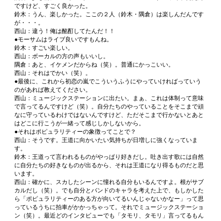
ですけど、すごく良かった。
鈴木：うん、楽しかった。ここの２人（鈴木・隅倉）は楽しんだんです
が・・・。
西山：違う！俺は酩酊してたんだ！！
●モーサムはライブ良いですもんね。
鈴木：すごい楽しい。
西山：ボーカルの方の声もいいし。
隅倉：あと、イケメンだからね（笑）。普通にかっこいい。
西山：それはでかい（笑）。
●最後に、これから初恋の嵐でこういうふうにやっていければっていう
のがあれば教えてください。
西山：ミュージックステーションに出たい。まぁ、これは体制って意味
で言ってるんですけど（笑）。自分たちのやっていることをそこまで頑
なに守っているわけではないんですけど、ただそこまで行かないとあと
はどこに行こうが一緒って感じしかしないから。
●それはポピュラリティーの象徴ってことで？
西山：そうです。王道に向かいたい気持ちが日増しに強くなっていま
す。
鈴木：王道って言われるものがやっぱり好きだし。吐き出す歌には自然
に自分たちの好きなものが出るから、それは王道になり得るものだと思
います。
西山：確かに、スカしたシーンに憧れる自分もいるんですよ。根がサブ
カルだし（笑）。でも自分とバンドのキャラを考えた上で、もしかした
ら「ポピュラリティーのある方が向いてるいんじゃないかなー」って思
っているうちに拍車がかかっちゃって。それでミュージックステーショ
ン（笑）。最近どのインタビューでも「タモリ、タモリ」言ってるもん