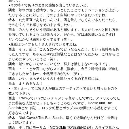
感じで。
●その時々でありのままの感情を出していきたいと。
隅倉：毎朝の違う感情や、ちょっとしたことでモチベーションが上がっ
たりすることに対して、そのまま自然にやっていきたいですね。
鈴木：ただ正直でありたいんです。酒を飲んでむくんでるんだったら、
そのむくんでる感じをそのまま出したい。
西山：みんなそういう意識があると思います。３人がちゃんと同じ方向
を向いていれるように頑張ろうと。だから、実は練習嫌いなんですけ
ど、今はかなり練習もやってます（笑）。
●最近はライブもたくさんされていますよね。
西山：そう。前は「こんなにやってどうなるんだよ」という気持ちもあ
ったんですが、ちゃんとやれば無駄なことはないんだから、これからは
まじめにやっていこうと（笑）。
隅倉：嘘つかないでやっていく分、努力は惜しまないつもりです。
西山：・・・とか言いながらスミ君（隅倉）、今日２時間練習に遅刻し
てきましたからね〜。全然説得力がない（笑）。
隅倉：いや、まあそういうのも全部ひっくるめて自然にね。
西山：まとめるなよ！
●（笑）えー、では皆さんが最近のアーティストで良いと思ったものを
教えて下さい。
西山：Trainっていうのがメチャメチャ良かったですね。アメリカってた
まに朴訥な人達がヒットしちゃうじゃないですか、Hootie and The
Bloefishとか（笑）。ロック幻想とポップスの狭間にいる感じがすごく
好きなんですよ。
鈴木：Nick Cave＆The Bad Seeds。暗くて絶望的なんだけど、最近は
よく聴いてます。
隅倉：少し前にモーサム（MO’SOME TONEBENDER）のライブ見たん