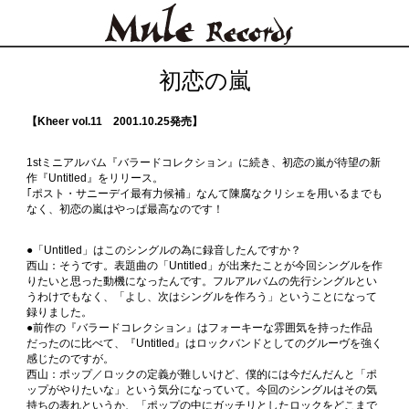
初恋の嵐
【Kheer vol.11 2001.10.25発売】
1stミニアルバム『バラードコレクション』に続き、初恋の嵐が待望の新
作『Untitled』をリリース。
｢ポスト・サニーデイ最有力候補」なんて陳腐なクリシェを用いるまでも
なく、初恋の嵐はやっぱ最高なのです！
●「Untitled」はこのシングルの為に録音したんですか？
西山：そうです。表題曲の「Untitled」が出来たことが今回シングルを作
りたいと思った動機になったんです。フルアルバムの先行シングルとい
うわけでもなく、「よし、次はシングルを作ろう」ということになって
録りました。
●前作の『バラードコレクション』はフォーキーな雰囲気を持った作品
だったのに比べて、『Untitled』はロックバンドとしてのグルーヴを強く
感じたのですが。
西山：ポップ／ロックの定義が難しいけど、僕的には今だんだんと「ポ
ップがやりたいな」という気分になっていて。今回のシングルはその気
持ちの表れというか、「ポップの中にガッチリとしたロックをどこまで