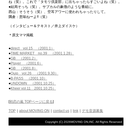
ね（笑）。これで「タモリ倶楽部」に出ちゃったらすごいよね（笑）。
●結局そっち（笑）。サブカルの象徴のような番組に。
西山：そうそう（笑）、空耳アワーに使われちゃったりして。
隅倉：意味ねーよ!!（笑）
（インタビュー＆テキスト／井上ダイスケ）
＊原文ママ掲載
●
direct vol.15 （2001.1）
●
TIME MARKET no.39 （2001.1.28）
●
GB （2001.2）
●
Player （2001.6）
●
GB （2001.8）
●
Quip vol.26 （2001.9.30）
●
B-PASS （2001.10）
●
UNDOWN （2001.10.25）
●
Kheer vol.11 2001.10.25）
[
初恋の嵐 TOPページに戻る
]
TOP
｜
about MOVING ON
｜
contact us
｜
link
｜
デモ音源募集
Copyright (C)
2026MOVING ON,INC. All Rights Reserved.