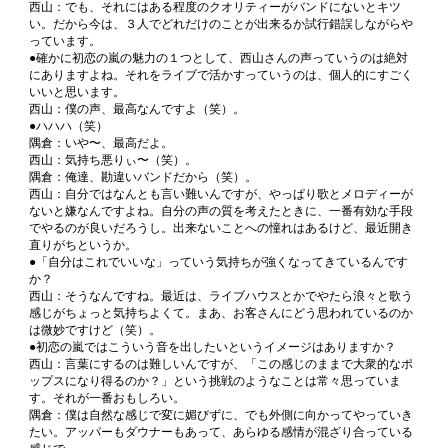
西山：でも、それにはある程度のクオリティーがバンドにないとキツ
い。だから今は、３人でどれだけのことが出来るか試行錯誤しながらや
っています。
●確かに初恋の嵐の魅力の１つとして、西山さんの声っていうのは絶対
にありますよね。それをライブで活かすっていうのは、個人的にすごく
いいと思います。
西山：僕の声、最高なんですよ（笑）。
●ハハハ（笑）
隅倉：いや〜、最高だよ。
西山：気持ち悪りぃ〜（笑）。
隅倉：俺達、勘違いバンドだから（笑）。
西山：自分ではなんとも言い難いんですが、やっぱり歌とメロディーが
ないと嫌なんですよね。自分の声の質を考えたときに、一番有効な手段
でやるのが良いだろうし。出来ないことへの憧れはあるけど、最近開き
直りがちというか。
●「自分はこれでいいな」っていう気持ちが強くなってきているんです
か？
西山：そうなんですね。最近は、ライブハウスとかでやたら浪々と歌う
感じがちょっと気持ちよくて。まあ、お客さんにどう思われているのか
は微妙ですけど（笑）。
●初恋の嵐ではこういう音を出したいというイメージはありますか？
西山：言葉にするのは難しいんですが、「この感じのままで大衆的なポ
ップスになり得るのか？」という挑戦のようなことは常々思っていま
す。それが一番おもしろい。
隅倉：僕は自然な感じで変に媚びずに、でも外側に向かってやっていき
たい。アッパーもダウナーもあって、あらゆる感情が混ざり合っている