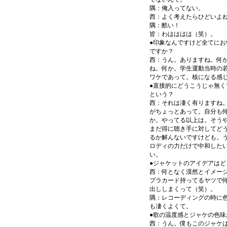
隅：俺入ってない。
西：よく考えたらひどいよ
隅：酷い！
皆：わはははは（笑）。
●印象なんですけど全てに
ですか？
西：うん。ありますね。何か
ね。何か。学生運動当時の
ワケであって。核になる感
●直接的にどうこうじゃ無
という？
西：それは凄く有りますね
がちょっとあって。自分も何
か。やってる以上は。そう
まだ得に聴き手に対してど
るか解んないですけども。
ロディの力だけで中和した
い。
●ジャケットのアイデアはど
西：何となく漠然とイメー
プラカード持ってるヤツで
出ししまくって（笑）。
隅：レコーディングの時に
も凄くよくて。
●歌の温度感とジャケの色味
西：うん。僕もこのジャケ