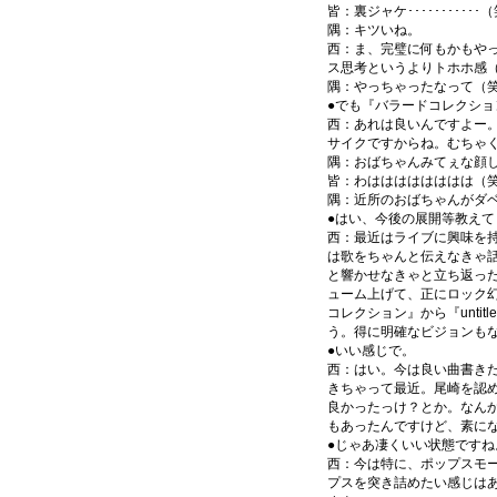
皆：裏ジャケ･･･････････
隅：キツいね。
西：ま、完璧に何もかもや
ス思考というよりトホホ感
隅：やっちゃったなって（
●でも『バラードコレクション
西：あれは良いんですよー
サイクですからね。むちゃ
隅：おばちゃんみてぇな顔
皆：わはははははははは（
隅：近所のおばちゃんがダ
●はい、今後の展開等教えて
西：最近はライブに興味を
は歌をちゃんと伝えなきゃ
と響かせなきゃと立ち返っ
ューム上げて、正にロック
コレクション』から『unti
う。得に明確なビジョンも
●いい感じで。
西：はい。今は良い曲書き
きちゃって最近。尾崎を認め
良かったっけ？とか。なんか凄く
もあったんですけど、素に
●じゃあ凄くいい状態です
西：今は特に、ポップスモ
プスを突き詰めたい感じは