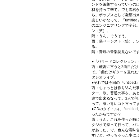
ンドを編集するっていうの
材を持って来て。でも隅君
ら。ポップスとして凝縮出
楽しいかなって。『untit
のエンジニアリングで全部
ン（笑）。
隅：うん。そうそう。
西：偽ベーシスト（笑）。Soun
る。
隅：普通の音楽誌見ないで
●『バラードコレクション』
西：厳密に言うと2曲目だけ
で。1曲だけギターを重ねた
タジオライブ。
●それでは今回の『untitl
西：ちょっとは作り込んだ
ター、歌、普通の事を。あ
達で出来るなって。3人で
って。凄い青いコト言って
●CDのタイトルに『unti
ったからですか？
西：うん。これを作った時に
タジオで持って行って、バ
があった。で、色んな意味
すけど。やっちゃった事に