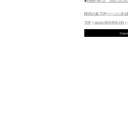
●
Kheer vol.11 2001.10.2
[
初恋の嵐 TOPページに戻る
]
TOP
｜
about MOVING ON
｜
Copyr