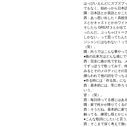
はっぴいえんどにズブズブっ
でもなく、始めっから日本
隅：日本語とか英語とかこ
西：あっ思い出した！高校
スとかキャストとかホワイ
そしたら GREAT３とか
ったんだ。ぶっちゃけトー
しかない」って思ってたん
ジシャンにはなれない！っ
（笑）。
隅：向うではこんな事やっ
●曲の出来方はどんな感じで
西：完全に曲が先ですね。
てずっぽうで歌ってみて、
みるとそのメロディにその
捕らわれて他の詞をでっち
●作る時には「作る気」に
西：基本的には、常に作ろう
いう。
皆：（笑）。
西：毎日待ってる感じはあ
隅：家で何かが降りてくる
西：そうだね。基本的に家
触ってる。練習し様とかじ
●こんな歌詞にしたいと言
西：そこまで深く考えて無