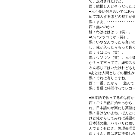
て、反対されたけど。
西：結構しんどそうだった
●元々長い付き合いではあ
めて加入するほどの魅力が
隅：まあ、･･･････････････
西：無いのかい！
皆：わははははっ（笑）。
●いいツッコミが（笑）。
隅：いやなんつったら良い
し、俺が入ったらもっと良
西：うははっ（笑）。
隅：ウソウソ（笑）。元々
か？って言ってて、練習ス
ろん感じてはいたけれども
●あとは人間としての相性み
隅：それは有りますね。
西：一番、だから･･･遊ん
隅：普通に時間作ってレコ
●日本語で歌ってるのは何か
西：ごく自然に始めっから
ね。日本語のが楽だし英語
隅：書けないよね。ほんと
けど俺からしてみれば英語
日本語の曲、バリバリに聴
んでるくせにさ、無理矢理
西：うん。僕は逆に洋楽しか