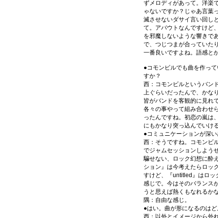
ずメロディがあって。洋楽
ゃないですか？じゃあ言葉
滅させないダサイ言い回し
て。アバウトなんですけど
を邪魔しないような響きで
で、つじつまが合っていた
一番良いですよね。語感と
●コモンビルでも曲を作っ
すか？
西：コモンビルというバンド自
上ぐらいだったんで、かなり離
皆がバンドを客観的に見れ
各々の事やって組み合わせ
ったんですね。初恋の嵐は
にもかなり突っ込んでいけ
●コミュニケーションが深い
西：そうですね。コモンビ
でジャムセッションしよう
騙せない、ロック幻想に酔え
ション』は今考えたらロッ
すけど、『untitled』
感じで。今はそのバランス
うと思えば熱くもなれるか
隅：自由な感じ。
●はい。曲が形になるのはど
西：以外とイメージから外