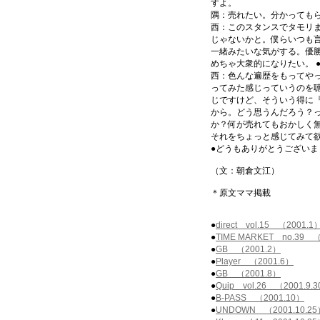
すよ。
隅：売れたい。分かっても
西：このスタンスでタモリ
じゃないかと。僕らいつも
一緒みたいな気がする。優
めちゃ大衆的になりたい。 
西：色んな遍歴をもってや
ってみた感じっていうのを
じですけど、そういう得に『u
から。どう思うんだろう？
か？何が売れてもおかしく
それをちょっと感じてみて
●どうもありがとうございま
（文：朝倉文江）
＊原文ママ掲載
●
direct vol.15 （2001.1
●
TIME MARKET no.39 （
●
GB （2001.2）
●
Player （2001.6）
●
GB （2001.8）
●
Quip vol.26 （2001.9.
●
B-PASS （2001.10）
●
UNDOWN （2001.10.25