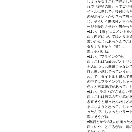
しようかな？これで満足し
れで『絶望の歌』ってゴリ
イトルは無しで。後付けもちょっ
のがポイントかな？って思
じ。そういう匿名性と言う
ージを喚起させたく無かっ
●はい。1曲ずつコメントをお願
西：内容についてはとりあ
ぽいかんじもあったんでこれ
ダサくなるから（笑）。
隅：ヤバいね。
●はい、"フライング"を。
西：これは"untitled"とも
を込めつつも無題じゃないで
何も無い感じでっていうか
ね。で、タイトルも飛んで
の中ではフライングしちゃ
色々と言葉遊びがあって。
●はい。ラストの"さえない男
西：これは若気の至り感が
き直そうと思ったんだけど結
まにしようと思って。ちょ
ったんで。ちょっとバラー
隅：そうだね。
●歌詞とか今の3人が揃った
西：いや、ところがね、前
てないんで。