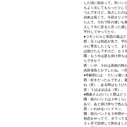
した頃に知合って。対バン
もよく出してもらったりし
つんですけど。加入したのは
自体は長くて。今回オリジ
たんで、それで何の迷いも
入して今に至ると言った感
平行してやってたり。
●コモンビルと初恋の嵐は
西：元々は初恋が先で、平
ルに専念したくなって、ま
は抜けたんですけど。もう
隅：もう今は誰も掛け持ちは
らですか？
西：いや、それは高校の時
浜田省吾とかでしたね。一
●年齢的には･･･だいぶ違
西：好きだったんですよ。
ね（笑）。ある時はもうひ
皆：うははははは（笑）。
●隅倉さんのバンド歴はどう
隅：前のバンドは３年くら
あり、あと掛け持ちで色ん
西：いわゆるバンドマン。
隅：前のバンドを３年間や
初恋をやってて。ダブって
２ヶ月で説得して辞めまし