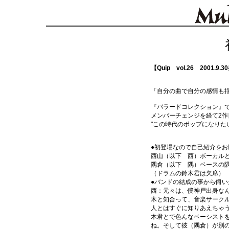
【Quip vol.26 2001.9.
「自分の曲で自分の感情も
『バラードコレクション』
メンバーチェンジを経て2作目
"この時代のポップになりたい
●初登場なので自己紹介をお
西山（以下 西）ボーカル
隅倉（以下 隅）ベースの
（ドラムの鈴木君は欠席）
●バンドの結成の事から伺い
西：元々は、僕神戸出身な
木と知合って、音楽サーク
人とはすぐに知りあえちゃ
木君とで色んなベーシスト
ね。そして彼（隅倉）が別