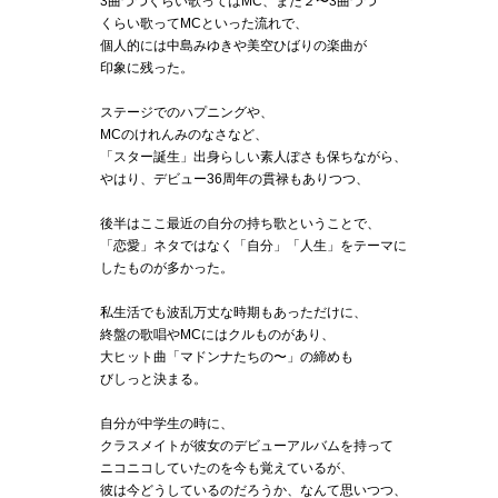
3曲づつくらい歌ってはMC、また２〜3曲づつ
くらい歌ってMCといった流れで、
個人的には中島みゆきや美空ひばりの楽曲が
印象に残った。
ステージでのハプニングや、
MCのけれんみのなさなど、
「スター誕生」出身らしい素人ぽさも保ちながら、
やはり、デビュー36周年の貫禄もありつつ、
後半はここ最近の自分の持ち歌ということで、
「恋愛」ネタではなく「自分」「人生」をテーマに
したものが多かった。
私生活でも波乱万丈な時期もあっただけに、
終盤の歌唱やMCにはクルものがあり、
大ヒット曲「マドンナたちの〜」の締めも
びしっと決まる。
自分が中学生の時に、
クラスメイトが彼女のデビューアルバムを持って
ニコニコしていたのを今も覚えているが、
彼は今どうしているのだろうか、なんて思いつつ、