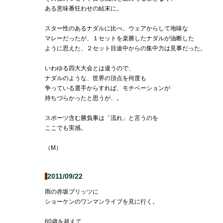
ある意味番狂わせの結末に。
スター性のあるナダルに比べ、ウェアからして地味な
マレーだったが、１セットを楽勝したナダルが油断した
ように思えた、２セット目途中からの集中力は見事だった。
いわゆる四大大会とは違うので、
ナダルのような、世界の頂点を何度も
争っている選手からすれば、モチベーションが
持ちづらかったと思うが、。
スポーツ含む勝負事は「流れ」と言うのを
ここでも実感。
（M）
2011/09/22
雨の赤坂ブリッツに
ショーケンのワンマンライブを見に行く。
60歳を超えて、