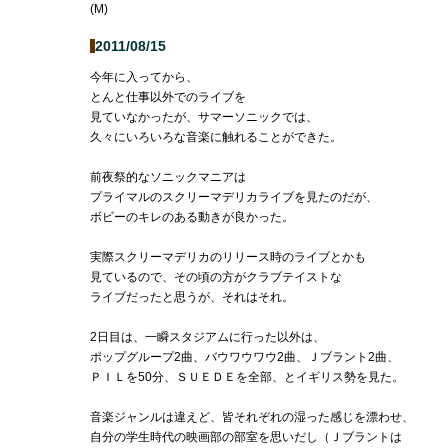
(M)
2011/08/15
今年に入ってから、
とんと仕事以外でのライブを
見ていなかったが、サマーソニックでは、
久々にいろいろな音楽に触れることができた。
前夜祭的なソニックマニアは
プライマルのスクリーマデリカライブを見たのだが、
ボビーのキレのある動きが良かった。
実際スクリーマデリカのリリース時のライブとかも
見ているので、その頃の方がクラブテイストな
ライブだったと思うが、それはそれ。
2日目は、一瞬スタジアムに行った以外は、
ポップグループ2曲、バウワウワウ2曲、Ｊブラント2曲、
ＰＩＬを50分、ＳＵＥＤＥを全部、とイギリス勢を見た。
音楽ジャンルは違えど、皆それぞれの湿った感じを漂わせ、
自分の学生時代の映画部の部室を思いだし（Ｊブラントは