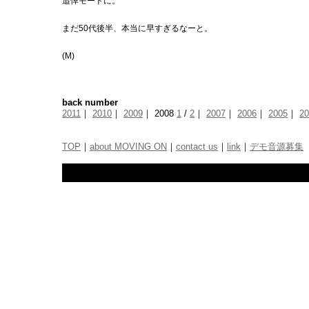
追悼モードに。
まだ50代後半、本当に早すぎるなーと。
(M)
back number
2011
｜
2010
｜
2009
｜ 2008
1
/
2
｜
2007
｜
2006
｜
2005
｜
20
TOP
｜
about MOVING ON
｜
contact us
｜
link
｜
デモ音源募集