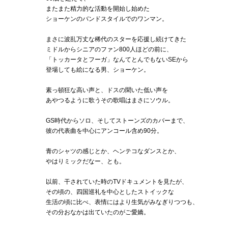
またまた精力的な活動を開始し始めた
ショーケンのバンドスタイルでのワンマン。
まさに波乱万丈な稀代のスターを応援し続けてきた
ミドルからシニアのファン800人ほどの前に、
「トッカータとフーガ」なんてとんでもないSEから
登場しても絵になる男、ショーケン。
素っ頓狂な高い声と、ドスの聞いた低い声を
あやつるように歌うその歌唱はまさにソウル。
GS時代からソロ、そしてストーンズのカバーまで、
彼の代表曲を中心にアンコール含め90分。
青のシャツの感じとか、ヘンテコなダンスとか、
やはりミックだなー、とも。
以前、干されていた時のTVドキュメントを見たが、
その頃の、四国巡礼を中心としたストイックな
生活の頃に比べ、表情にはより生気がみなぎりつつも、
その分おなかは出ていたのがご愛嬌。