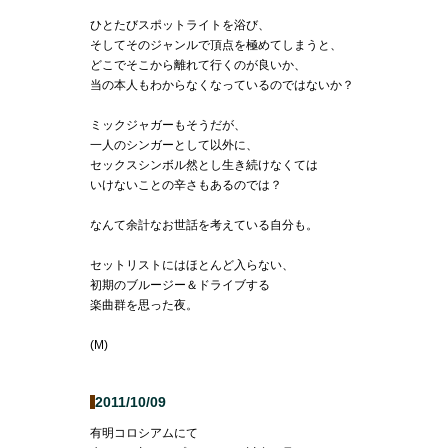
ひとたびスポットライトを浴び、
そしてそのジャンルで頂点を極めてしまうと、
どこでそこから離れて行くのが良いか、
当の本人もわからなくなっているのではないか？
ミックジャガーもそうだが、
一人のシンガーとして以外に、
セックスシンボル然とし生き続けなくては
いけないことの辛さもあるのでは？
なんて余計なお世話を考えている自分も。
セットリストにはほとんど入らない、
初期のブルージー＆ドライブする
楽曲群を思った夜。
(M)
2011/10/09
有明コロシアムにて