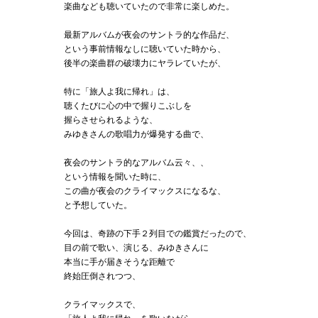
楽曲なども聴いていたので非常に楽しめた。
最新アルバムが夜会のサントラ的な作品だ、
という事前情報なしに聴いていた時から、
後半の楽曲群の破壊力にヤラレていたが、
特に「旅人よ我に帰れ」は、
聴くたびに心の中で握りこぶしを
握らさせられるような、
みゆきさんの歌唱力が爆発する曲で、
夜会のサントラ的なアルバム云々、、
という情報を聞いた時に、
この曲が夜会のクライマックスになるな、
と予想していた。
今回は、奇跡の下手２列目での鑑賞だったので、
目の前で歌い、演じる、みゆきさんに
本当に手が届きそうな距離で
終始圧倒されつつ、
クライマックスで、