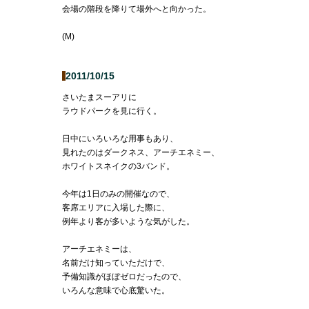
会場の階段を降りて場外へと向かった。
(M)
2011/10/15
さいたまスーアリに
ラウドパークを見に行く。
日中にいろいろな用事もあり、
見れたのはダークネス、アーチエネミー、
ホワイトスネイクの3バンド。
今年は1日のみの開催なので、
客席エリアに入場した際に、
例年より客が多いような気がした。
アーチエネミーは、
名前だけ知っていただけで、
予備知識がほぼゼロだったので、
いろんな意味で心底驚いた。