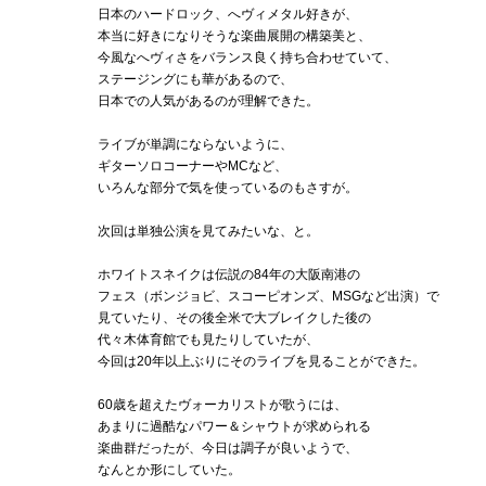
日本のハードロック、へヴィメタル好きが、
本当に好きになりそうな楽曲展開の構築美と、
今風なへヴィさをバランス良く持ち合わせていて、
ステージングにも華があるので、
日本での人気があるのが理解できた。
ライブが単調にならないように、
ギターソロコーナーやMCなど、
いろんな部分で気を使っているのもさすが。
次回は単独公演を見てみたいな、と。
ホワイトスネイクは伝説の84年の大阪南港の
フェス（ボンジョビ、スコーピオンズ、MSGなど出演）で
見ていたり、その後全米で大ブレイクした後の
代々木体育館でも見たりしていたが、
今回は20年以上ぶりにそのライブを見ることができた。
60歳を超えたヴォーカリストが歌うには、
あまりに過酷なパワー＆シャウトが求められる
楽曲群だったが、今日は調子が良いようで、
なんとか形にしていた。