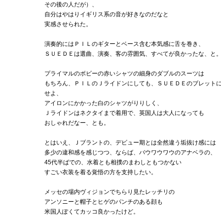
その後の人だが）、
自分はやはりイギリス系の音が好きなのだなと
実感させられた。
演奏的にはＰＩＬのギターとベース含む本気感に舌を巻き、
ＳＵＥＤＥは選曲、演奏、客の雰囲気、すべてが良かったな、と
プライマルのボビーの赤いシャツの細身のダブルのスーツは
もちろん、ＰＩＬのＪライドンにしても、ＳＵＥＤＥのブレット
せよ、
アイロンにかかった白のシャツがりりしく、
Ｊライドンはネクタイまで着用で、英国人は大人になっても
おしゃれだなー、とも。
とはいえ、Ｊブラントの、デビュー期とは全然違う垢抜け感には
多少の違和感を感じつつ、ならば、バウワウワウのアナベラの、
45代半ばでの、水着とも相撲のまわしともつかない
すごい衣装を着る覚悟の方を支持したい。
メッセの場内ヴィジョンでちらり見たレッチリの
アンソニーと帽子とヒゲのパンチのある顔も
米国人ぽくてカッコ良かったけど。