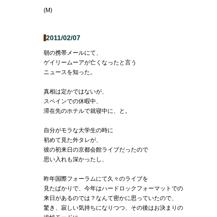
(M)
2011/02/07
朝の携帯メールにて、
ゲイリームーアが亡くなったと言う
ニュースを知った。
真相は定かではないが、
スペインでの休暇中、
滞在先のホテルで就寝中に、と。
自分がモラな大学生の時に
初めて見た外タレが、
彼の初来日の京都会館ライブだったので
思い入れも深かったし、
昨年国際フォーラムにて久々のライブを
見たばかりで、今年はハードロックフォーマットでの
来日があるのでは？なんて密かに思っていたので、
驚き、寂しい気持ちになりつつ、その後はお決まりの