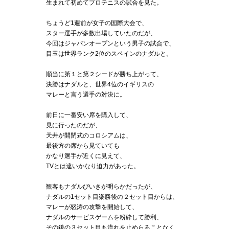
生まれて初めてプロテニスの試合を見た。
ちょうど1週前が女子の国際大会で、
スター選手が多数出場していたのだが、
今回はジャパンオープンという男子の試合で、
目玉は世界ランク2位のスペインのナダルと。
順当に第１と第２シードが勝ち上がって、
決勝はナダルと、世界4位のイギリスの
マレーと言う選手の対決に。
前日に一番安い席を購入して、
見に行ったのだが、
天井が開閉式のコロシアムは、
最後方の席から見ていても
かなり選手が近くに見えて、
TVとは違いかなり迫力があった。
観客もナダルびいきが明らかだったが、
ナダルの1セット目楽勝後の２セット目からは、
マレーが怒涛の攻撃を開始して、
ナダルのサービスゲームを粉砕して勝利、
その後の３セット目も流れを止めらることなく、