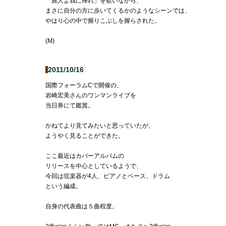
「旅人よ我に帰れ」を歌いながら、
まさに自分の方に歩いてくるかのようなシーンでは、
やはり心の中で握りこぶしを握らされた。
(M)
2011/10/16
国際フォーラムCで開催の、
岩崎宏美さんのワンマンライブを
当日券にて鑑賞。
かねてより見てみたいと思っていたが、
ようやく見ることができた。
ここ最近はカバーアルバムの
リリースを中心としているようで、
今回は弦楽器が4人、ピアノとベース、ドラム
という編成。
自身の代表曲は５曲程度。