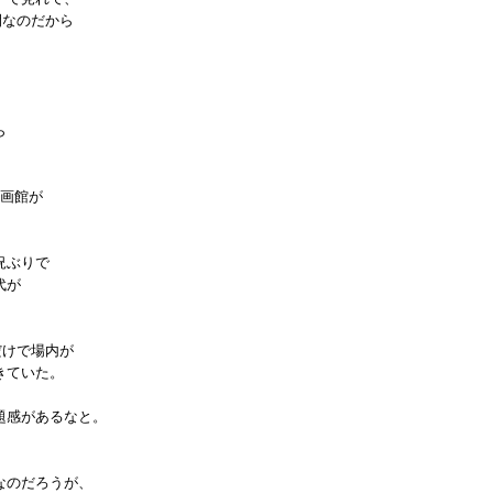
開なのだから
ら
映画館が
況ぶりで
代が
だけで場内が
きていた。
題感があるなと。
なのだろうが、