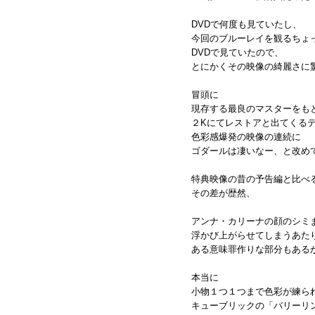
DVDで何度も見ていたし、
今回のブルーレイを観るちょ
DVDで見ていたので、
とにかくその映像の綺麗さに
冒頭に
現存する最良のマスターをも
２Kにてレストアと出てくる
色彩感爆発の映像の連続に
ゴダールは凄いなー、と改め
特典映像の昔の予告編と比べ
その差が歴然、
アンナ・カリーナの顔のシミ
浮かび上がらせてしまうあた
ある意味罪作りな部分もある
本当に
小物１つ１つまで色彩が練ら
キューブリックの「バリーリ