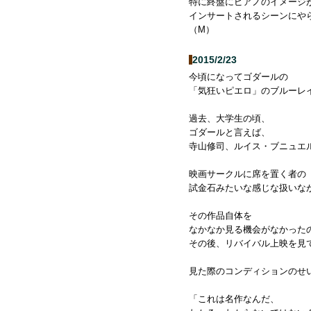
特に終盤にピアノのイメージ
インサートされるシーンにや
（M）
2015/2/23
今頃になってゴダールの
「気狂いピエロ」のブルーレ
過去、大学生の頃、
ゴダールと言えば、
寺山修司、ルイス・ブニュエ
映画サークルに席を置く者の
試金石みたいな感じな扱いな
その作品自体を
なかなか見る機会がなかった
その後、リバイバル上映を見
見た際のコンディションのせ
「これは名作なんだ、