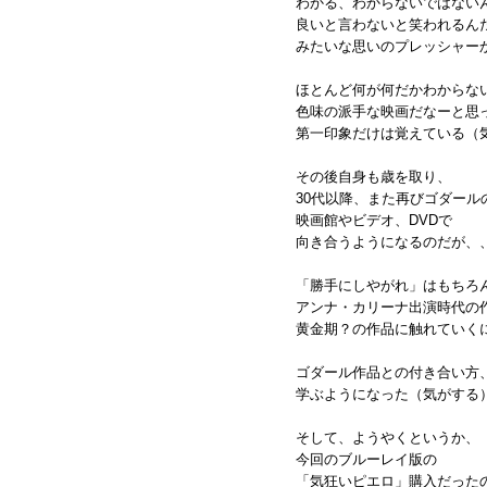
わかる、わからないではない
良いと言わないと笑われるん
みたいな思いのプレッシャー
ほとんど何が何だかわからな
色味の派手な映画だなーと思
第一印象だけは覚えている（
その後自身も歳を取り、
30代以降、また再びゴダール
映画館やビデオ、DVDで
向き合うようになるのだが、
「勝手にしやがれ」はもちろ
アンナ・カリーナ出演時代の
黄金期？の作品に触れていく
ゴダール作品との付き合い方
学ぶようになった（気がする
そして、ようやくというか、
今回のブルーレイ版の
「気狂いピエロ」購入だった