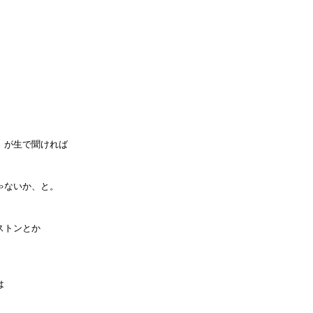
」が生で聞ければ
ゃないか、と。
ストンとか
は
。