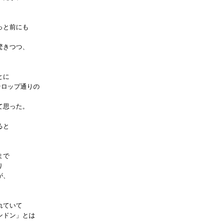
っと前にも
驚きつつ、
とに
テロップ通りの
て思った。
ると
まで
り
が、
れていて
ンドン」とは