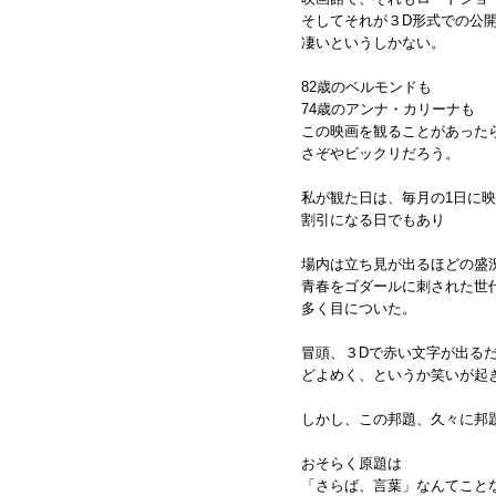
そしてそれが３D形式での公
凄いというしかない。
82歳のベルモンドも
74歳のアンナ・カリーナも
この映画を観ることがあった
さぞやビックリだろう。
私が観た日は、毎月の1日に
割引になる日でもあり
場内は立ち見が出るほどの盛
青春をゴダールに刺された世
多く目についた。
冒頭、３Dで赤い文字が出る
どよめく、というか笑いが起
しかし、この邦題、久々に邦
おそらく原題は
「さらば、言葉」なんてこと