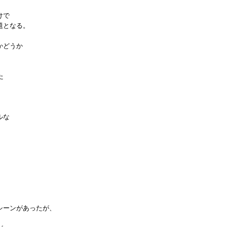
けで
題となる。
かどうか
た
ルな
、
シーンがあったが、