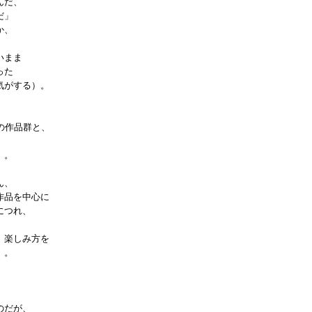
んだ、
だ」
か、
いまま
った
気がする）。
の作品群と、
、。
ん、
作品を中心に
につれ、
、楽しみ方を
）。
のだが、