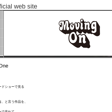
cial web site
 One
ードショーで見る
は、と言う作品を、
ーで見れて、