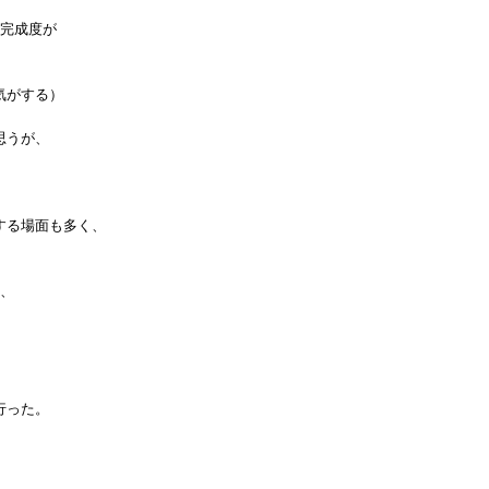
の完成度が
気がする）
思うが、
する場面も多く、
う、
行った。
、