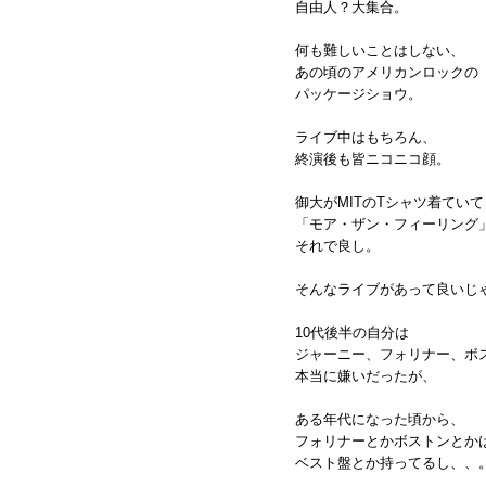
自由人？大集合。
何も難しいことはしない、
あの頃のアメリカンロックの
パッケージショウ。
ライブ中はもちろん、
終演後も皆ニコニコ顔。
御大がMITのTシャツ着ていて
「モア・ザン・フィーリング
それで良し。
そんなライブがあって良いじ
10代後半の自分は
ジャーニー、フォリナー、ボ
本当に嫌いだったが、
ある年代になった頃から、
フォリナーとかボストンとか
ベスト盤とか持ってるし、、