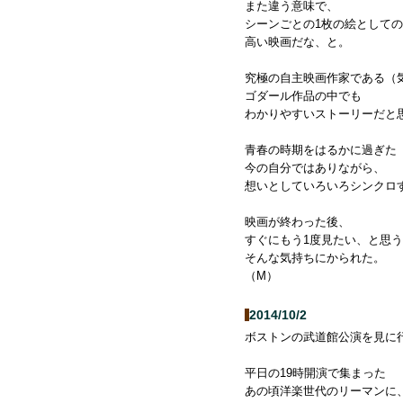
また違う意味で、
シーンごとの1枚の絵として
高い映画だな、と。
究極の自主映画作家である（
ゴダール作品の中でも
わかりやすいストーリーだと
青春の時期をはるかに過ぎた
今の自分ではありながら、
想いとしていろいろシンクロ
映画が終わった後、
すぐにもう1度見たい、と思
そんな気持ちにかられた。
（M）
2014/10/2
ボストンの武道館公演を見に
平日の19時開演で集まった
あの頃洋楽世代のリーマンに