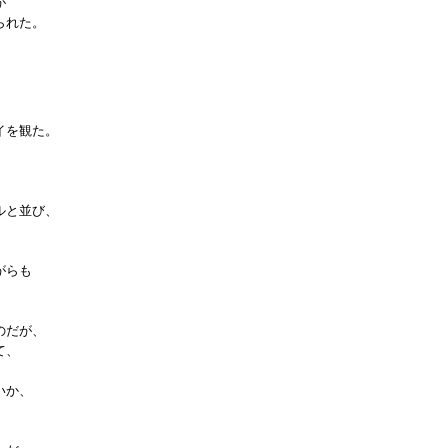
が
られた。
イを観た。
ルと並び、
がらも
のだが、
て、
いか、