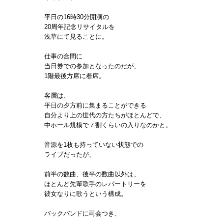
平日の16時30分開演の
20周年記念リサイタルを
浅草にて見ることに。
仕事の合間に
当日券での参加となったのだが、
1階最後方席に着席。
客層は、
平日の夕方前に集まることができる
自分より上の世代の方たちがほとんどで、
中ホール規模で７割くらいの入りなのかと。
音源を1枚も持っていない状態での
ライブだったが、
前半の数曲、後半の数曲以外は、
ほとんど先輩歌手のレパートリーを
彼女なりに歌うという構成。
バックバンドに司会つき、