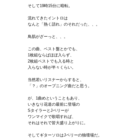
そして19時15分に暗転。
流れてきたイントロは
なんと「熱く語れ」のそれだった、、。
鳥肌がざーっと、、。
この曲、ベスト盤とかでも、
1枚組ならばほぼ入らず、
2枚組ベストでも入る時と
入らない時が半々くらい。
当然若いリスナーからすると、
「？」のオープニング曲だと思う。
が、1曲めということもあり、
いきなり花道の最前に登場の
SタイラーとJペリーが
ワンマイクで歌唱すれば、
それはそれで皆大盛り上がりに。
そしてギターソロはJペリーの独壇場だ。