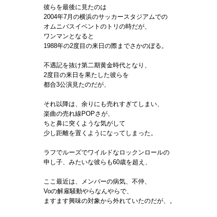
彼らを最後に見たのは
2004年7月の横浜のサッカースタジアムでの
オムニバスイベントのトリの時だが、
ワンマンとなると
1988年の2度目の来日の際までさかのぼる。
不遇記を抜け第二期黄金時代となり、
2度目の来日を果たした彼らを
都合3公演見たのだが、
それ以降は、余りにも売れすぎてしまい、
楽曲の売れ線POPさが、
ちと鼻に突くような気がして
少し距離を置くようになってしまった。
ラフでルーズでワイルドなロックンロールの
申し子、みたいな彼らも60歳を超え、
ここ最近は、メンバーの病気、不仲、
Voの解雇騒動やらなんやらで、
ますます興味の対象から外れていたのだが、。