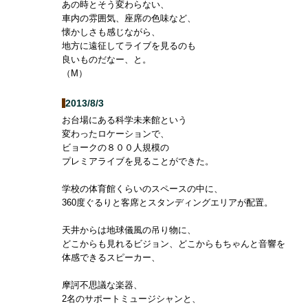
あの時とそう変わらない、
車内の雰囲気、座席の色味など、
懐かしさも感じながら、
地方に遠征してライブを見るのも
良いものだなー、と。
（M）
2013/8/3
お台場にある科学未来館という
変わったロケーションで、
ビョークの８００人規模の
プレミアライブを見ることができた。
学校の体育館くらいのスペースの中に、
360度ぐるりと客席とスタンディングエリアが配置。
天井からは地球儀風の吊り物に、
どこからも見れるビジョン、どこからもちゃんと音響を
体感できるスピーカー、
摩訶不思議な楽器、
2名のサポートミュージシャンと、