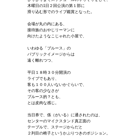
木曜日の1日２回公演の第１部に
滑り込む形でのライブ鑑賞となった。
会場が丸の内にある、
接待族のおやじリーマンに
向けたようなこじゃれた小屋で、
いわゆる「ブルース」の
パブリックイメージからは
遠く離れつつ、
平日１８時３０分開演の
ライブでもあり、
客も１００人いないかぐらいで、
その客の少なさが
ブルース的？とも、
とは皮肉な感じ。
当日券で、係（がいる）に通されたのは、
センターのマイクスタンド真正面の
テーブルで、ステージからだと
２列目の椅子というかぶりつきのポジション。