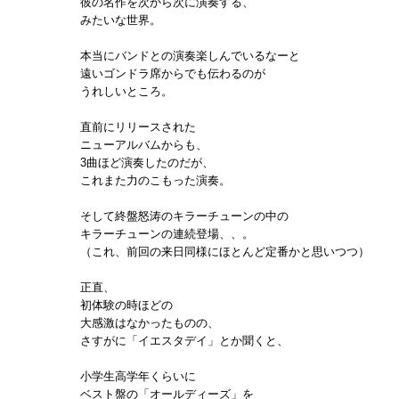
彼の名作を次から次に演奏する、
みたいな世界。
本当にバンドとの演奏楽しんでいるなーと
遠いゴンドラ席からでも伝わるのが
うれしいところ。
直前にリリースされた
ニューアルバムからも、
3曲ほど演奏したのだが、
これまた力のこもった演奏。
そして終盤怒涛のキラーチューンの中の
キラーチューンの連続登場、、。
（これ、前回の来日同様にほとんど定番かと思いつつ）
正直、
初体験の時ほどの
大感激はなかったものの、
さすがに「イエスタデイ」とか聞くと、
小学生高学年くらいに
ベスト盤の「オールディーズ」を