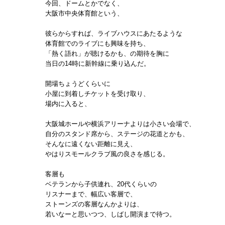
今回、ドームとかでなく、
大阪市中央体育館という、
彼らからすれば、ライブハウスにあたるような
体育館でのライブにも興味を持ち、
「熱く語れ」が聴けるかも、の期待を胸に
当日の14時に新幹線に乗り込んだ。
開場ちょうどくらいに
小屋に到着しチケットを受け取り、
場内に入ると、
大阪城ホールや横浜アリーナよりは小さい会場で、
自分のスタンド席から、ステージの花道とかも、
そんなに遠くない距離に見え、
やはりスモールクラブ風の良さを感じる。
客層も
ベテランから子供連れ、20代くらいの
リスナーまで、幅広い客層で、
ストーンズの客層なんかよりは、
若いなーと思いつつ、しばし開演まで待つ。