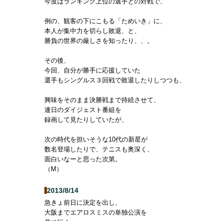
今度はランキング上位の選手との対戦で、
例の、観客の下にこもる「ためいき」に、
本人が集中力を切らし敗退、と、
勝負の世界の厳しさを知ったり、、。
その後、
今回、自分が勝手に応援していた
選手もシングルス３回戦で敗退したりしつつも、
興味をそのまま決勝戦まで持続させて、
連日のダイジェスト番組を
録画して見たりしていたが、
次の時代を担いそうな10代の新星が
数名登場したりで、テニスも奥深く、
面白いなーと思った次第。
（M）
2013/8/14
急きょ前日に決定を出し、
大阪までエアロスミスの単独公演を