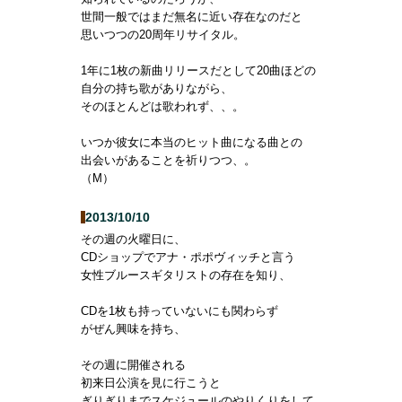
世間一般ではまだ無名に近い存在なのだと
思いつつの20周年リサイタル。
1年に1枚の新曲リリースだとして20曲ほどの
自分の持ち歌がありながら、
そのほとんどは歌われず、、。
いつか彼女に本当のヒット曲になる曲との
出会いがあることを祈りつつ、。
（M）
2013/10/10
その週の火曜日に、
CDショップでアナ・ポポヴィッチと言う
女性ブルースギタリストの存在を知り、
CDを1枚も持っていないにも関わらず
がぜん興味を持ち、
その週に開催される
初来日公演を見に行こうと
ぎりぎりまでスケジュールのやりくりをして、