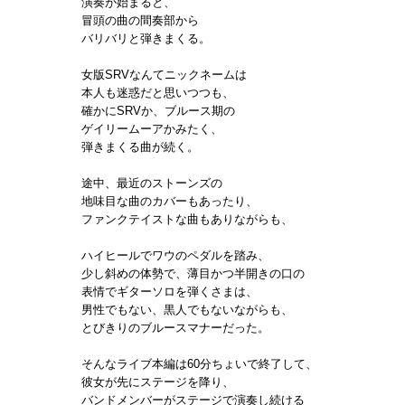
演奏が始まると、
冒頭の曲の間奏部から
バリバリと弾きまくる。
女版SRVなんてニックネームは
本人も迷惑だと思いつつも、
確かにSRVか、ブルース期の
ゲイリームーアかみたく、
弾きまくる曲が続く。
途中、最近のストーンズの
地味目な曲のカバーもあったり、
ファンクテイストな曲もありながらも、
ハイヒールでワウのペダルを踏み、
少し斜めの体勢で、薄目かつ半開きの口の
表情でギターソロを弾くさまは、
男性でもない、黒人でもないながらも、
とびきりのブルースマナーだった。
そんなライブ本編は60分ちょいで終了して、
彼女が先にステージを降り、
バンドメンバーがステージで演奏し続ける