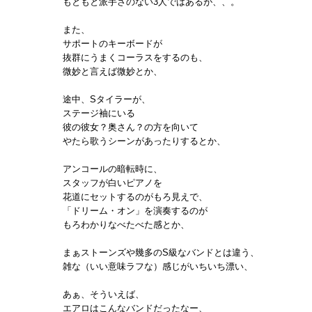
もともと派手さのない3人ではあるが、、。
また、
サポートのキーボードが
抜群にうまくコーラスをするのも、
微妙と言えば微妙とか、
途中、Sタイラーが、
ステージ袖にいる
彼の彼女？奥さん？の方を向いて
やたら歌うシーンがあったりするとか、
アンコールの暗転時に、
スタッフが白いピアノを
花道にセットするのがもろ見えで、
「ドリーム・オン」を演奏するのが
もろわかりなべたべた感とか、
まぁストーンズや幾多のS級なバンドとは違う、
雑な（いい意味ラフな）感じがいちいち漂い、
あぁ、そういえば、
エアロはこんなバンドだったなー、