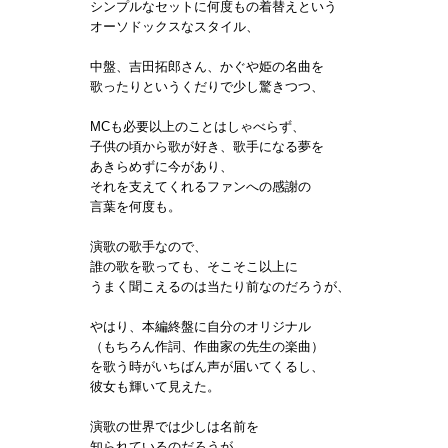
シンプルなセットに何度もの着替えという
オーソドックスなスタイル、
中盤、吉田拓郎さん、かぐや姫の名曲を
歌ったりというくだりで少し驚きつつ、
MCも必要以上のことはしゃべらず、
子供の頃から歌が好き、歌手になる夢を
あきらめずに今があり、
それを支えてくれるファンへの感謝の
言葉を何度も。
演歌の歌手なので、
誰の歌を歌っても、そこそこ以上に
うまく聞こえるのは当たり前なのだろうが、
やはり、本編終盤に自分のオリジナル
（もちろん作詞、作曲家の先生の楽曲）
を歌う時がいちばん声が届いてくるし、
彼女も輝いて見えた。
演歌の世界では少しは名前を
知られているのだろうが、