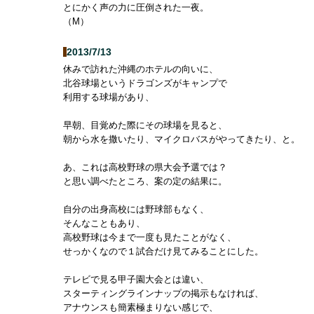
とにかく声の力に圧倒された一夜。
（M）
2013/7/13
休みで訪れた沖縄のホテルの向いに、
北谷球場というドラゴンズがキャンプで
利用する球場があり、
早朝、目覚めた際にその球場を見ると、
朝から水を撒いたり、マイクロバスがやってきたり、と。
あ、これは高校野球の県大会予選では？
と思い調べたところ、案の定の結果に。
自分の出身高校には野球部もなく、
そんなこともあり、
高校野球は今まで一度も見たことがなく、
せっかくなので１試合だけ見てみることにした。
テレビで見る甲子園大会とは違い、
スターティングラインナップの掲示もなければ、
アナウンスも簡素極まりない感じで、